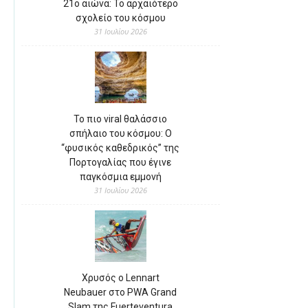
21ο αιώνα: Το αρχαιότερο
σχολείο του κόσμου
31 Ιουλίου 2026
Το πιο viral θαλάσσιο
σπήλαιο του κόσμου: Ο
“φυσικός καθεδρικός” της
Πορτογαλίας που έγινε
παγκόσμια εμμονή
31 Ιουλίου 2026
Χρυσός ο Lennart
Neubauer στο PWA Grand
Slam της Fuerteventura