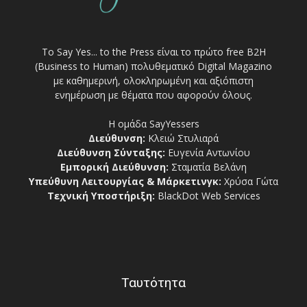
Το Say Yes... to the Press είναι το πρώτο free Β2Η
(Business to Human) πολυθεματικό Digital Magazino
με καθημερινή, ολοκληρωμένη και αξιόπιστη
ενημέρωση με θέματα που αφορούν όλους.
Η ομάδα SayYessers
Διεύθυνση:
Κλειώ Στυλιαρά
Διεύθυνση Σύνταξης:
Ευγενία Αντωνίου
Εμπορική Διεύθυνση:
Σταματία Βελάνη
Υπεύθυνη Λειτουργίας & Μάρκετινγκ:
Χρύσα Γώτα
Τεχνική Υποστήριξη:
BlackDot Web Services
Ταυτότητα