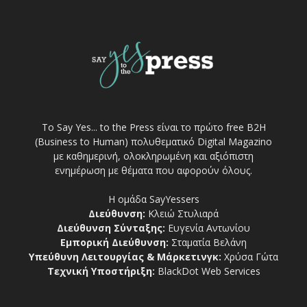
Το Say Yes... to the Press είναι το πρώτο free Β2Η
(Business to Human) πολυθεματικό Digital Magazino
με καθημερινή, ολοκληρωμένη και αξιόπιστη
ενημέρωση με θέματα που αφορούν όλους.
Η ομάδα SayYessers
Διεύθυνση:
Κλειώ Στυλιαρά
Διεύθυνση Σύνταξης:
Ευγενία Αντωνίου
Εμπορική Διεύθυνση:
Σταματία Βελάνη
Υπεύθυνη Λειτουργίας & Μάρκετινγκ:
Χρύσα Γώτα
Τεχνική Υποστήριξη:
BlackDot Web Services