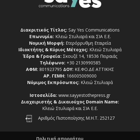
Διακριτικός Τίτλος:
Say Yes Communications
Επωνυμία:
Κλειώ Στυλιαρά και ΣΙΑ Ε.Ε.
Νομική Μορφή:
Ετερόρρυθμη Εταιρεία
Ιδιοκτήτης & Κύριος Μέτοχος:
Κλειώ Στυλιαρά
Έδρα & Γραφεία:
Σκουζέ 14, 18536 Πειραιάς
Τηλέφωνο:
+30 2130990585
ΑΦΜ:
801923795
ΔΟΥ:
ΚΕ.ΦΟ.ΔΕ ΑΤΤΙΚΗΣ
ΑΡ. ΓΕΜΗ:
166005009000
Νόμιμος Εκπρόσωπος:
Κλειώ Στυλιαρά
Ιστοσελίδα:
www.sayyestothepress.gr
Διαχειριστής & Δικαιούχος Domain Name:
Κλειώ Στυλιαρά και ΣΙΑ Ε.Ε.
Αριθμός Πιστοποίησης Μ.Η.Τ. 252127
Πολιτική απορρήτου