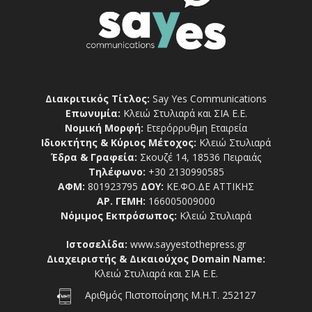
Διακριτικός Τίτλος:
Say Yes Communications
Επωνυμία:
Κλειώ Στυλιαρά και ΣΙΑ Ε.Ε.
Νομική Μορφή:
Ετερόρρυθμη Εταιρεία
Ιδιοκτήτης & Κύριος Μέτοχος:
Κλειώ Στυλιαρά
Έδρα & Γραφεία:
Σκουζέ 14, 18536 Πειραιάς
Τηλέφωνο:
+30 2130990585
ΑΦΜ:
801923795
ΔΟΥ:
ΚΕ.ΦΟ.ΔΕ ΑΤΤΙΚΗΣ
ΑΡ. ΓΕΜΗ:
166005009000
Νόμιμος Εκπρόσωπος:
Κλειώ Στυλιαρά
Ιστοσελίδα:
www.sayyestothepress.gr
Διαχειριστής & Δικαιούχος Domain Name:
Κλειώ Στυλιαρά και ΣΙΑ Ε.Ε.
Αριθμός Πιστοποίησης Μ.Η.Τ. 252127