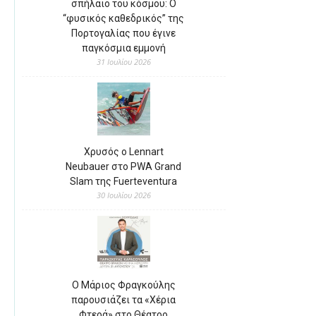
σπήλαιο του κόσμου: Ο
“φυσικός καθεδρικός” της
Πορτογαλίας που έγινε
παγκόσμια εμμονή
31 Ιουλίου 2026
Χρυσός ο Lennart
Neubauer στο PWA Grand
Slam της Fuerteventura
30 Ιουλίου 2026
Ο Μάριος Φραγκούλης
παρουσιάζει τα «Χέρια
Φτερά» στο Θέατρο