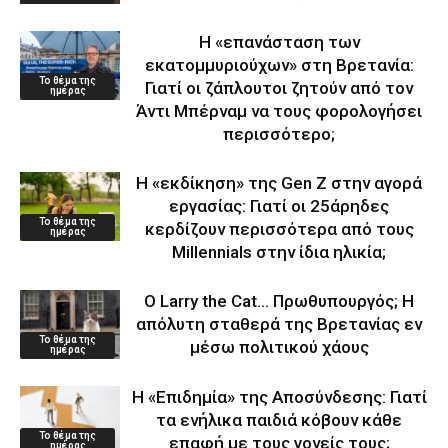
Η «επανάσταση των
εκατομμυριούχων» στη Βρετανία:
Το θέμα της
Γιατί οι ζάπλουτοι ζητούν από τον
ημέρας
Άντι Μπέρναμ να τους φορολογήσει
περισσότερο;
Η «εκδίκηση» της Gen Z στην αγορά
εργασίας: Γιατί οι 25άρηδες
Το θέμα της
κερδίζουν περισσότερα από τους
ημέρας
Millennials στην ίδια ηλικία;
Ο Larry the Cat… Πρωθυπουργός; Η
απόλυτη σταθερά της Βρετανίας εν
Το θέμα της
μέσω πολιτικού χάους
ημέρας
Η «Επιδημία» της Αποσύνδεσης: Γιατί
τα ενήλικα παιδιά κόβουν κάθε
Το θέμα της
επαφή με τους γονείς τους;
ημέρας