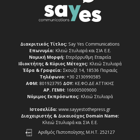
Διακριτικός Τίτλος:
Say Yes Communications
Επωνυμία:
Κλειώ Στυλιαρά και ΣΙΑ Ε.Ε.
Νομική Μορφή:
Ετερόρρυθμη Εταιρεία
Ιδιοκτήτης & Κύριος Μέτοχος:
Κλειώ Στυλιαρά
Έδρα & Γραφεία:
Σκουζέ 14, 18536 Πειραιάς
Τηλέφωνο:
+30 2130990585
ΑΦΜ:
801923795
ΔΟΥ:
ΚΕ.ΦΟ.ΔΕ ΑΤΤΙΚΗΣ
ΑΡ. ΓΕΜΗ:
166005009000
Νόμιμος Εκπρόσωπος:
Κλειώ Στυλιαρά
Ιστοσελίδα:
www.sayyestothepress.gr
Διαχειριστής & Δικαιούχος Domain Name:
Κλειώ Στυλιαρά και ΣΙΑ Ε.Ε.
Αριθμός Πιστοποίησης Μ.Η.Τ. 252127