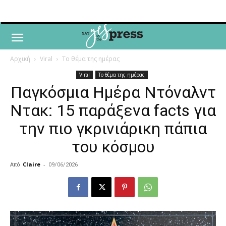
Αρχική
Viral
Το θέμα της ημέρας
Viral
Το θέμα της ημέρας
Παγκόσμια Ημέρα Ντόναλντ
Ντακ: 15 παράξενα facts για
την πιο γκρινιάρικη πάπια
του κόσμου
Από
Claire
-
09/06/2026