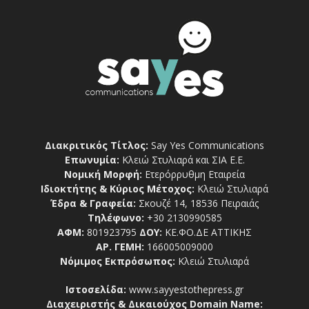
Διακριτικός Τίτλος:
Say Yes Communications
Επωνυμία:
Κλειώ Στυλιαρά και ΣΙΑ Ε.Ε.
Νομική Μορφή:
Ετερόρρυθμη Εταιρεία
Ιδιοκτήτης & Κύριος Μέτοχος:
Κλειώ Στυλιαρά
Έδρα & Γραφεία:
Σκουζέ 14, 18536 Πειραιάς
Τηλέφωνο:
+30 2130990585
ΑΦΜ:
801923795
ΔΟΥ:
ΚΕ.ΦΟ.ΔΕ ΑΤΤΙΚΗΣ
ΑΡ. ΓΕΜΗ:
166005009000
Νόμιμος Εκπρόσωπος:
Κλειώ Στυλιαρά
Ιστοσελίδα:
www.sayyestothepress.gr
Διαχειριστής & Δικαιούχος Domain Name: