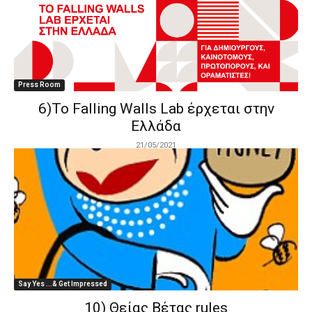
Press Room
6)To Falling Walls Lab έρχεται στην
Ελλάδα
21/05/2021
Say Yes ...& Get Impressed
10) Θείας Βέτας rules