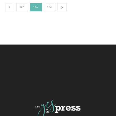
161
162
163