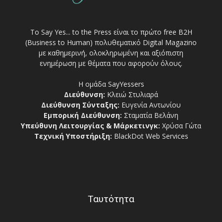
Το Say Yes... to the Press είναι το πρώτο free Β2Η
(Business to Human) πολυθεματικό Digital Magazino
με καθημερινή, ολοκληρωμένη και αξιόπιστη
ενημέρωση με θέματα που αφορούν όλους.
Η ομάδα SayYessers
Διεύθυνση:
Κλειώ Στυλιαρά
Διεύθυνση Σύνταξης:
Ευγενία Αντωνίου
Εμπορική Διεύθυνση:
Σταματία Βελάνη
Υπεύθυνη Λειτουργίας & Μάρκετινγκ:
Χρύσα Γώτα
Τεχνική Υποστήριξη:
BlackDot Web Services
Ταυτότητα