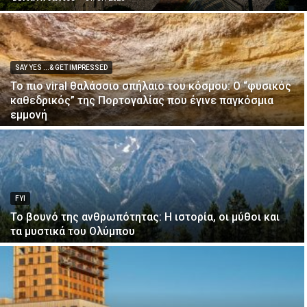
SAY YES ...& GET IMPRESSED
Το πιο viral θαλάσσιο σπήλαιο του κόσμου: Ο “φυσικός
καθεδρικός” της Πορτογαλίας που έγινε παγκόσμια
εμμονή
FYI
Το βουνό της ανθρωπότητας: Η ιστορία, οι μύθοι και
τα μυστικά του Ολύμπου