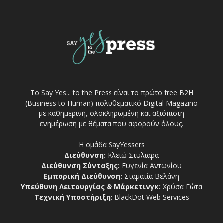
Το Say Yes... to the Press είναι το πρώτο free Β2Η
(Business to Human) πολυθεματικό Digital Magazino
με καθημερινή, ολοκληρωμένη και αξιόπιστη
ενημέρωση με θέματα που αφορούν όλους.
Η ομάδα SayYessers
Διεύθυνση:
Κλειώ Στυλιαρά
Διεύθυνση Σύνταξης:
Ευγενία Αντωνίου
Εμπορική Διεύθυνση:
Σταματία Βελάνη
Υπεύθυνη Λειτουργίας & Μάρκετινγκ:
Χρύσα Γώτα
Τεχνική Υποστήριξη:
BlackDot Web Services