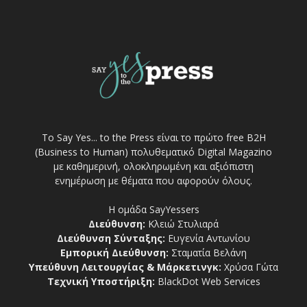
Το Say Yes... to the Press είναι το πρώτο free Β2Η
(Business to Human) πολυθεματικό Digital Magazino
με καθημερινή, ολοκληρωμένη και αξιόπιστη
ενημέρωση με θέματα που αφορούν όλους.
Η ομάδα SayYessers
Διεύθυνση:
Κλειώ Στυλιαρά
Διεύθυνση Σύνταξης:
Ευγενία Αντωνίου
Εμπορική Διεύθυνση:
Σταματία Βελάνη
Υπεύθυνη Λειτουργίας & Μάρκετινγκ:
Χρύσα Γώτα
Τεχνική Υποστήριξη:
BlackDot Web Services