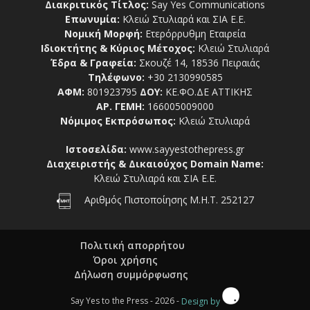
Διακριτικός Τίτλος:
Say Yes Communications
Επωνυμία:
Κλειώ Στυλιαρά και ΣΙΑ Ε.Ε.
Νομική Μορφή:
Ετερόρρυθμη Εταιρεία
Ιδιοκτήτης & Κύριος Μέτοχος:
Κλειώ Στυλιαρά
Έδρα & Γραφεία:
Σκουζέ 14, 18536 Πειραιάς
Τηλέφωνο:
+30 2130990585
ΑΦΜ:
801923795
ΔΟΥ:
ΚΕ.ΦΟ.ΔΕ ΑΤΤΙΚΗΣ
ΑΡ. ΓΕΜΗ:
166005009000
Νόμιμος Εκπρόσωπος:
Κλειώ Στυλιαρά
Ιστοσελίδα:
www.sayyestothepress.gr
Διαχειριστής & Δικαιούχος Domain Name:
Κλειώ Στυλιαρά και ΣΙΑ Ε.Ε.
Αριθμός Πιστοποίησης Μ.Η.Τ. 252127
Πολιτική απορρήτου
Όροι χρήσης
Δήλωση συμμόρφωσης
Say Yes to the Press - 2026 -
Design by