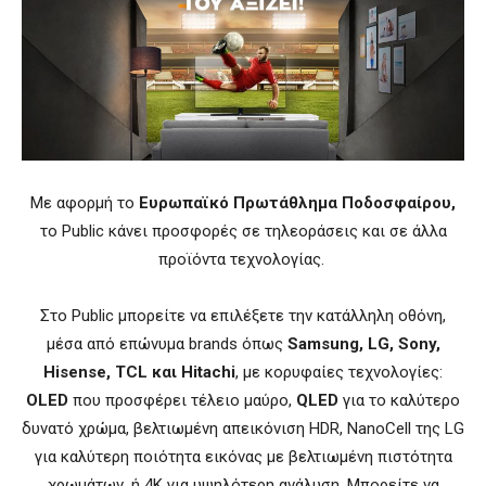
Με αφορμή το
Ευρωπαϊκό Πρωτάθλημα Ποδοσφαίρου,
το Public κάνει προσφορές σε τηλεοράσεις και σε άλλα
προϊόντα τεχνολογίας.
Στο Public μπορείτε να επιλέξετε την κατάλληλη οθόνη,
μέσα από επώνυμα brands όπως
Samsung, LG, Sony,
Hisense, TCL και Hitachi
, με κορυφαίες τεχνολογίες:
OLED
που προσφέρει τέλειο μαύρο,
QLED
για το καλύτερο
δυνατό χρώμα, βελτιωμένη απεικόνιση HDR, NanoCell της LG
για καλύτερη ποιότητα εικόνας με βελτιωμένη πιστότητα
χρωμάτων, ή 4K για υψηλότερη ανάλυση. Μπορείτε να