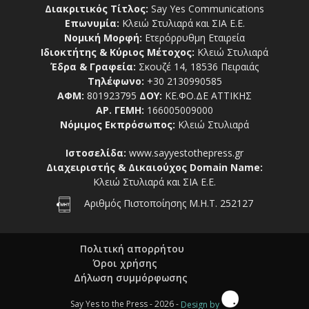
Διακριτικός Τίτλος:
Say Yes Communications
Επωνυμία:
Κλειώ Στυλιαρά και ΣΙΑ Ε.Ε.
Νομική Μορφή:
Ετερόρρυθμη Εταιρεία
Ιδιοκτήτης & Κύριος Μέτοχος:
Κλειώ Στυλιαρά
Έδρα & Γραφεία:
Σκουζέ 14, 18536 Πειραιάς
Τηλέφωνο:
+30 2130990585
ΑΦΜ:
801923795
ΔΟΥ:
ΚΕ.ΦΟ.ΔΕ ΑΤΤΙΚΗΣ
ΑΡ. ΓΕΜΗ:
166005009000
Νόμιμος Εκπρόσωπος:
Κλειώ Στυλιαρά
Ιστοσελίδα:
www.sayyestothepress.gr
Διαχειριστής & Δικαιούχος Domain Name:
Κλειώ Στυλιαρά και ΣΙΑ Ε.Ε.
Αριθμός Πιστοποίησης Μ.Η.Τ. 252127
Πολιτική απορρήτου
Όροι χρήσης
Δήλωση συμμόρφωσης
Say Yes to the Press - 2026 -
Design by