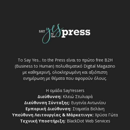
Το Say Yes... to the Press είναι το πρώτο free Β2Η
(Business to Human) πολυθεματικό Digital Magazino
με καθημερινή, ολοκληρωμένη και αξιόπιστη
ενημέρωση με θέματα που αφορούν όλους.
Η ομάδα SayYessers
Διεύθυνση:
Κλειώ Στυλιαρά
Διεύθυνση Σύνταξης:
Ευγενία Αντωνίου
Εμπορική Διεύθυνση:
Σταματία Βελάνη
Υπεύθυνη Λειτουργίας & Μάρκετινγκ:
Χρύσα Γώτα
Τεχνική Υποστήριξη:
BlackDot Web Services