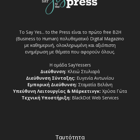
Το Say Yes... to the Press είναι το πρώτο free Β2Η
(Business to Human) πολυθεματικό Digital Magazino
με καθημερινή, ολοκληρωμένη και αξιόπιστη
ενημέρωση με θέματα που αφορούν όλους.
Η ομάδα SayYessers
Διεύθυνση:
Κλειώ Στυλιαρά
Διεύθυνση Σύνταξης:
Ευγενία Αντωνίου
Εμπορική Διεύθυνση:
Σταματία Βελάνη
Υπεύθυνη Λειτουργίας & Μάρκετινγκ:
Χρύσα Γώτα
Τεχνική Υποστήριξη:
BlackDot Web Services
Ταυτότητα