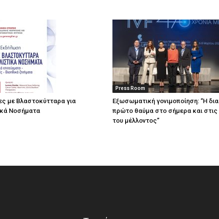
Press Room
ες με Βλαστοκύτταρα για
Eξωσωματική γονιμοποίηση: “Η δι
ικά Νοσήματα
πρώτο θαύμα στο σήμερα και στις
του μέλλοντος’’