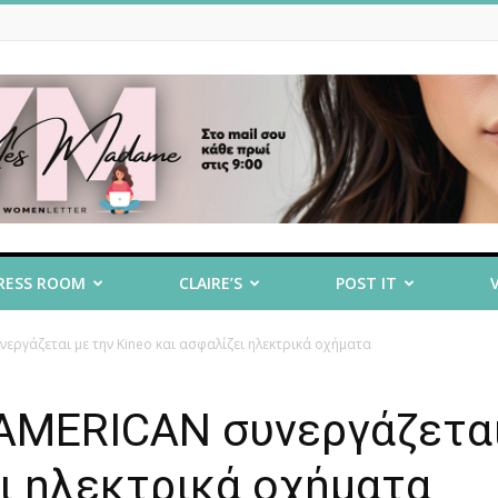
RESS ROOM
CLAIRE’S
POST IT
νεργάζεται με την Kineo και ασφαλίζει ηλεκτρικά οχήματα
RAMERICAN συνεργάζεται
ει ηλεκτρικά οχήματα