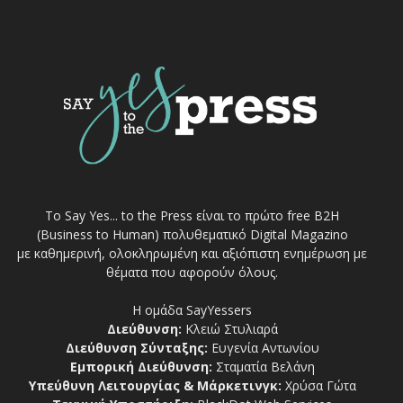
Το Say Yes... to the Press είναι το πρώτο free Β2Η
(Business to Human) πολυθεματικό Digital Magazino
με καθημερινή, ολοκληρωμένη και αξιόπιστη ενημέρωση με
θέματα που αφορούν όλους.
Η ομάδα SayYessers
Διεύθυνση:
Κλειώ Στυλιαρά
Διεύθυνση Σύνταξης:
Ευγενία Αντωνίου
Εμπορική Διεύθυνση:
Σταματία Βελάνη
Υπεύθυνη Λειτουργίας & Μάρκετινγκ:
Χρύσα Γώτα