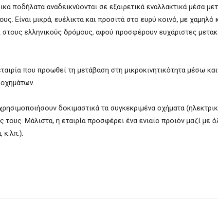
κά ποδήλατα αναδεικνύονται σε εξαιρετικά εναλλακτικά μέσα με
ς. Είναι μικρά, ευέλικτα και προσιτά στο ευρύ κοινό, με χαμηλό
αι στους ελληνικούς δρόμους, αφού προσφέρουν ευχάριστες μετακ
 εταιρία που προωθεί τη μετάβαση στη μικροκινητικότητα μέσω κα
 οχημάτων.
α χρησιμοποιήσουν δοκιμαστικά τα συγκεκριμένα οχήματα (ηλεκτρι
ις τους. Μάλιστα, η εταιρία προσφέρει ένα ενιαίο προϊόν μαζί με ό
κ.λπ.).