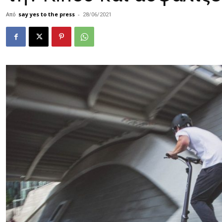
Από
say yes to the press
-
28/06/2021