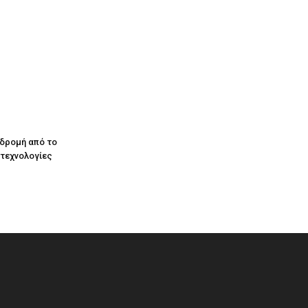
αδρομή από το
 τεχνολογίες