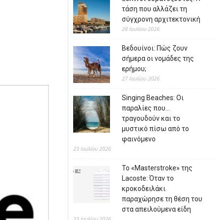
τάση που αλλάζει τη
σύγχρονη αρχιτεκτονική
28 Ιουλίου 2026
Βεδουίνοι: Πώς ζουν
σήμερα οι νομάδες της
ερήμου;
27 Ιουλίου 2026
Singing Beaches: Οι
παραλίες που…
τραγουδούν και το
μυστικό πίσω από το
φαινόμενο
23 Ιουλίου 2026
Το «Masterstroke» της
Lacoste: Όταν το
κροκοδειλάκι
παραχώρησε τη θέση του
στα απειλούμενα είδη
23 Ιουλίου 2026