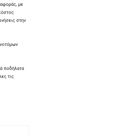
ταφοράς, με
 κόστος
ινήσεις στην
ινοτόμων
κά ποδήλατα
λες τις