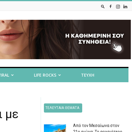
VIRAL
LIFE ROCKS
ΤΕΥΧΗ
ΤΕΛΕΥΤΑΙΑ ΘΕΜΑΤΑ
 με
Από τον Μεσαίωνα στον
21ο αιώνα: Το αρχαιότερο