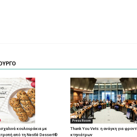
ΟΥΡΓΟ
Press Room
σχαλινά κουλουράκια με
Thank You Vets: η ανάγκη για φρον
τροπή από τη Nestlé Dessert®
κτηνιάτρων