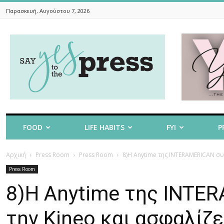
Παρασκευή, Αυγούστου 7, 2026
Say
Yes
To
The
Press
FOOD
LIFE HABITS
FYI
P
Αρχική
Press Room
Press Room
8)Η Anytime της INTERAMERICAN συ
Press Room
8)Η Anytime της INTE
την Kineo και ασφαλίζ