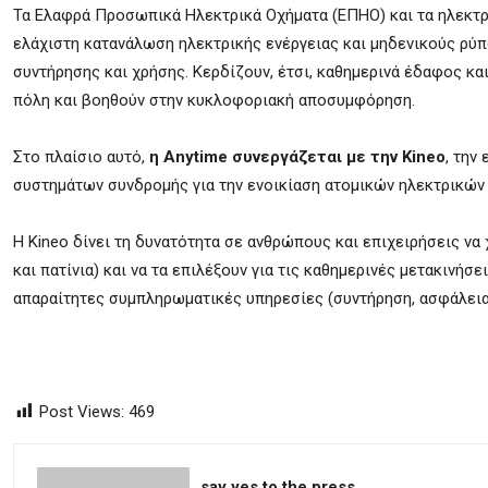
Τα Ελαφρά Προσωπικά Ηλεκτρικά Οχήματα (ΕΠΗΟ) και τα ηλεκτρι
ελάχιστη κατανάλωση ηλεκτρικής ενέργειας και μηδενικούς ρύπου
συντήρησης και χρήσης. Κερδίζουν, έτσι, καθημερινά έδαφος κ
πόλη και βοηθούν στην κυκλοφοριακή αποσυμφόρηση.
Στο πλαίσιο αυτό,
η Anytime συνεργάζεται με την Kineo
, την
συστημάτων συνδρομής για την ενοικίαση ατομικών ηλεκτρικών
Η Kineo δίνει τη δυνατότητα σε ανθρώπους και επιχειρήσεις ν
και πατίνια) και να τα επιλέξουν για τις καθημερινές μετακινήσε
απαραίτητες συμπληρωματικές υπηρεσίες (συντήρηση, ασφάλεια, 
Post Views:
469
say yes to the press