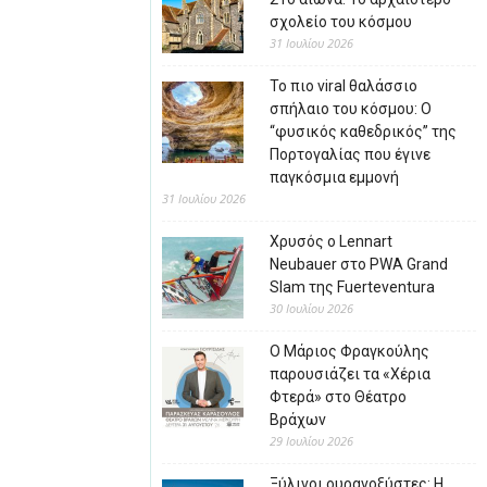
σχολείο του κόσμου
31 Ιουλίου 2026
Το πιο viral θαλάσσιο
σπήλαιο του κόσμου: Ο
“φυσικός καθεδρικός” της
Πορτογαλίας που έγινε
παγκόσμια εμμονή
31 Ιουλίου 2026
Χρυσός ο Lennart
Neubauer στο PWA Grand
Slam της Fuerteventura
30 Ιουλίου 2026
Ο Μάριος Φραγκούλης
παρουσιάζει τα «Χέρια
Φτερά» στο Θέατρο
Βράχων
29 Ιουλίου 2026
Ξύλινοι ουρανοξύστες: Η