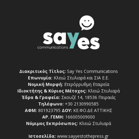
Διακριτικός Τίτλος:
Say Yes Communications
Επωνυμία:
Κλειώ Στυλιαρά και ΣΙΑ Ε.Ε.
Νομική Μορφή:
Ετερόρρυθμη Εταιρεία
Ιδιοκτήτης & Κύριος Μέτοχος:
Κλειώ Στυλιαρά
Έδρα & Γραφεία:
Σκουζέ 14, 18536 Πειραιάς
Τηλέφωνο:
+30 2130990585
ΑΦΜ:
801923795
ΔΟΥ:
ΚΕ.ΦΟ.ΔΕ ΑΤΤΙΚΗΣ
ΑΡ. ΓΕΜΗ:
166005009000
Νόμιμος Εκπρόσωπος:
Κλειώ Στυλιαρά
Ιστοσελίδα:
www.sayyestothepress.gr