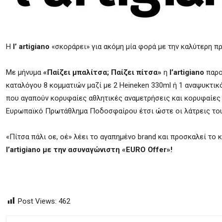
Η
l
’
artigiano
«σκοράρει» για ακόμη μία φορά με την καλύτερη
Με μήνυμα
«Παίζει μπαλίτσα; Παίζει πίτσα»
η
l
’
artigiano
παρο
καταλόγου 8 κομματιών μαζί με 2 Heineken 330ml ή 1 αναψυκτικό
που αγαπούν κορυφαίες αθλητικές αναμετρήσεις και κορυφαίες
Ευρωπαϊκό Πρωτάθλημα Ποδοσφαίρου έτσι ώστε οι λάτρεις του
«Πίτσα πάλι οε, οέ» λέει το αγαπημένο brand και προσκαλεί το
l
’
artigiano
με την ασυναγώνιστη «
EURO
Offer
»!
Post Views:
462