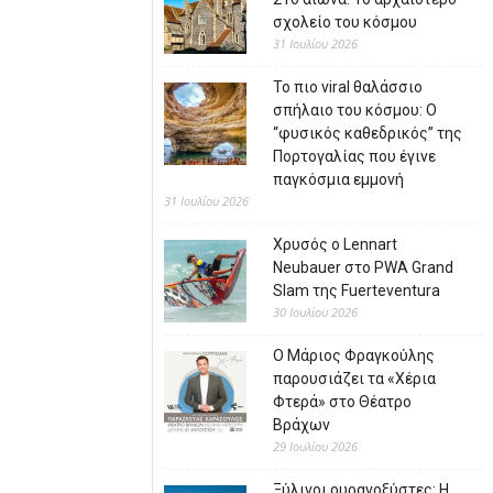
σχολείο του κόσμου
31 Ιουλίου 2026
Το πιο viral θαλάσσιο
σπήλαιο του κόσμου: Ο
“φυσικός καθεδρικός” της
Πορτογαλίας που έγινε
παγκόσμια εμμονή
31 Ιουλίου 2026
Χρυσός ο Lennart
Neubauer στο PWA Grand
Slam της Fuerteventura
30 Ιουλίου 2026
Ο Μάριος Φραγκούλης
παρουσιάζει τα «Χέρια
Φτερά» στο Θέατρο
Βράχων
29 Ιουλίου 2026
Ξύλινοι ουρανοξύστες: Η