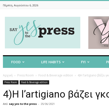
Πέμπτη, Αυγούστου 6, 2026
Say
Yes
To
The
Press
FOOD
LIFE HABITS
FYI
P
Αρχική
Press Room
Food & Beverage edition
4)Η l’artigiano βάζει 
Press Room
Food & Beverage edition
4)Η l’artigiano βάζει γ
Από
say yes to the press
-
25/06/2021