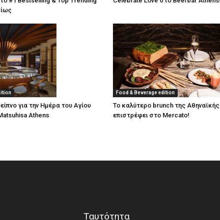
 το #1 Bestselling & Top Trending
Celebrate Love στο Beefbar Athens
μίως
ition
Food & Beverage edition
είπνο για την Ημέρα του Αγίου
Το καλύτερο brunch της Αθηναϊκής
Matsuhisa Athens
επιστρέφει στο Mercato!
Ταυτότητα