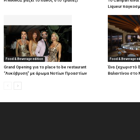
Η ΜΑΜΟΣ βάζει το πάθος στο τραπέζι
Το Campari είναι
Liqueur παγκοσ
Food & Beverage edition
Food & Beverage ed
Grand Opening για το place to be restaurant
Ένα ξεχωριστό δ
“Λυκόβρυση” με άρωμα Νοτίων Προαστίων
Βαλεντίνου στο 