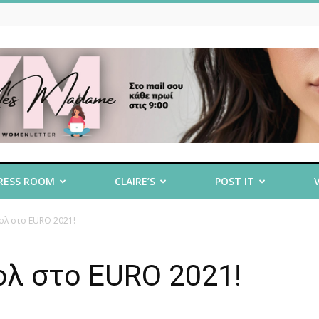
RESS ROOM
CLAIRE’S
POST IT
γκολ στο EURO 2021!
κολ στο EURO 2021!