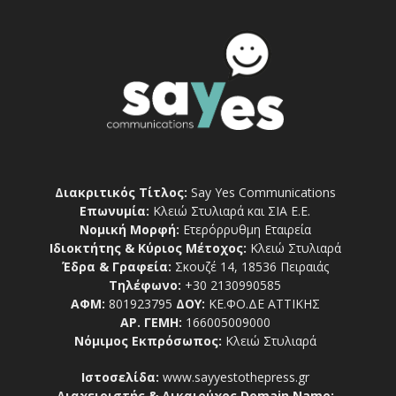
Διακριτικός Τίτλος:
Say Yes Communications
Επωνυμία:
Κλειώ Στυλιαρά και ΣΙΑ Ε.Ε.
Νομική Μορφή:
Ετερόρρυθμη Εταιρεία
Ιδιοκτήτης & Κύριος Μέτοχος:
Κλειώ Στυλιαρά
Έδρα & Γραφεία:
Σκουζέ 14, 18536 Πειραιάς
Τηλέφωνο:
+30 2130990585
ΑΦΜ:
801923795
ΔΟΥ:
ΚΕ.ΦΟ.ΔΕ ΑΤΤΙΚΗΣ
ΑΡ. ΓΕΜΗ:
166005009000
Νόμιμος Εκπρόσωπος:
Κλειώ Στυλιαρά
Ιστοσελίδα:
www.sayyestothepress.gr
Διαχειριστής & Δικαιούχος Domain Name: