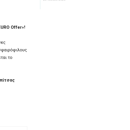
EURO
Offer
»!
σες
δοσφαιρόφιλους
ται το
 πίτσας