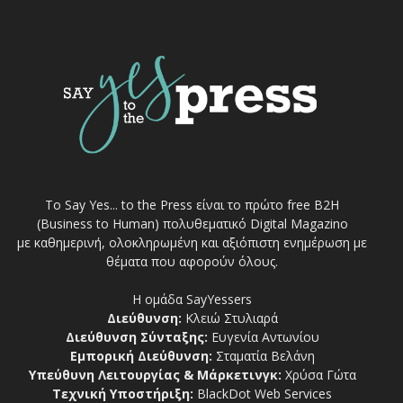
Το Say Yes... to the Press είναι το πρώτο free Β2Η
(Business to Human) πολυθεματικό Digital Magazino
με καθημερινή, ολοκληρωμένη και αξιόπιστη ενημέρωση με
θέματα που αφορούν όλους.
Η ομάδα SayYessers
Διεύθυνση:
Κλειώ Στυλιαρά
Διεύθυνση Σύνταξης:
Ευγενία Αντωνίου
Εμπορική Διεύθυνση:
Σταματία Βελάνη
Υπεύθυνη Λειτουργίας & Μάρκετινγκ:
Χρύσα Γώτα
Τεχνική Υποστήριξη:
BlackDot Web Services