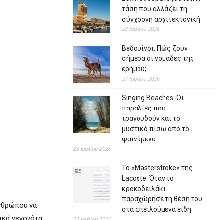
τάση που αλλάζει τη
σύγχρονη αρχιτεκτονική
28 Ιουλίου 2026
Βεδουίνοι: Πώς ζουν
σήμερα οι νομάδες της
ερήμου;
27 Ιουλίου 2026
Singing Beaches: Οι
παραλίες που…
τραγουδούν και το
μυστικό πίσω από το
φαινόμενο
23 Ιουλίου 2026
Το «Masterstroke» της
Lacoste: Όταν το
κροκοδειλάκι
παραχώρησε τη θέση του
ανθρώπου να
στα απειλούμενα είδη
τικά γεγονότα
23 Ιουλίου 2026