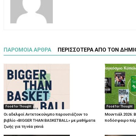
ΠΑΡΟΜΟΙΑ ΑΡΘΡΑ
ΠΕΡΙΣΣΟΤΕΡΑ ΑΠΟ ΤΟΝ ΔΗΜΙ
Food for Thought
Food for Thought
Οι αδελφοί Αντετοκούνμπο παρουσιάζουν το
Μουντιάλ 2026: Β
βιβλίο «BIGGER THAN BASKETBALL» με μαθήματα
ποδόσφαιρο πέρ
ζωής για τη νέα γενιά