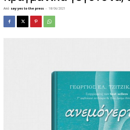
Από
say yes to the press
-
18/06/2021