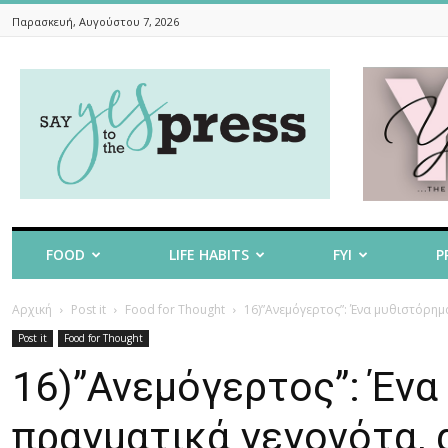
Παρασκευή, Αυγούστου 7, 2026
Say
Yes
To
The
Press
FOOD
LIFE HABITS
FYI
P
Αρχική
Post it
Food for Thought
16)”Ανεμόγερτος”: Ένα μυθιστόρημ
Post it
Food for Thought
16)”Ανεμόγερτος”: Ένα
πραγματικά γεγονότα, 