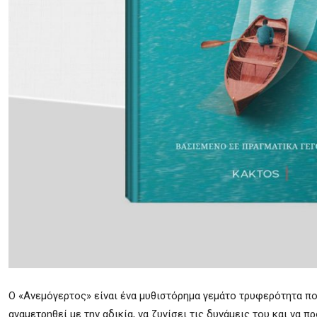
Ο «Ανεμόγερτος» είναι ένα μυθιστόρημα γεμάτο τρυφερότητα που
αναμετρηθεί με την αδικία, να ζυγίσει τις δυνάμεις του και να