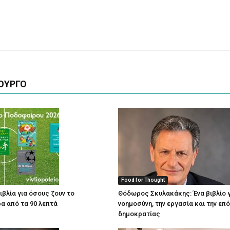
ΟΥΡΓΟ
Food for Thought
ιβλία για όσους ζουν το
Θόδωρος Σκυλακάκης: Ένα βιβλίο γ
α από τα 90 λεπτά
νοημοσύνη, την εργασία και την επ
δημοκρατίας