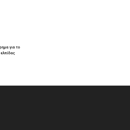
ρημα για το
ς ελπίδας