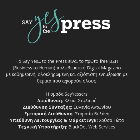
Το Say Yes... to the Press είναι το πρώτο free Β2Η
(Business to Human) πολυθεματικό Digital Magazino
με καθημερινή, ολοκληρωμένη και αξιόπιστη ενημέρωση με
θέματα που αφορούν όλους.
Η ομάδα SayYessers
Διεύθυνση:
Κλειώ Στυλιαρά
Διεύθυνση Σύνταξης:
Ευγενία Αντωνίου
Εμπορική Διεύθυνση:
Σταματία Βελάνη
Υπεύθυνη Λειτουργίας & Μάρκετινγκ:
Χρύσα Γώτα
Τεχνική Υποστήριξη:
BlackDot Web Services