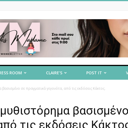
RESS ROOM
CLAIRE’S
POST IT
α βασισμένο σε πραγματικά γεγονότα, από τις εκδόσεις Κάκτος.
 μυθιστόρημα βασισμένο
από τις εκδόσεις Κάκτο