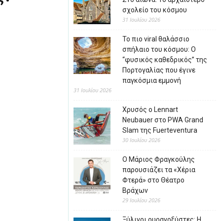
σχολείο του κόσμου
31 Ιουλίου 2026
Το πιο viral θαλάσσιο
σπήλαιο του κόσμου: Ο
“φυσικός καθεδρικός” της
Πορτογαλίας που έγινε
παγκόσμια εμμονή
31 Ιουλίου 2026
Χρυσός ο Lennart
Neubauer στο PWA Grand
Slam της Fuerteventura
30 Ιουλίου 2026
Ο Μάριος Φραγκούλης
παρουσιάζει τα «Χέρια
Φτερά» στο Θέατρο
Βράχων
29 Ιουλίου 2026
Ξύλινοι ουρανοξύστες: Η