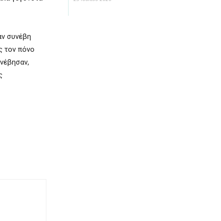
αν συνέβη
ς τον πόνο
υνέβησαν,
ς