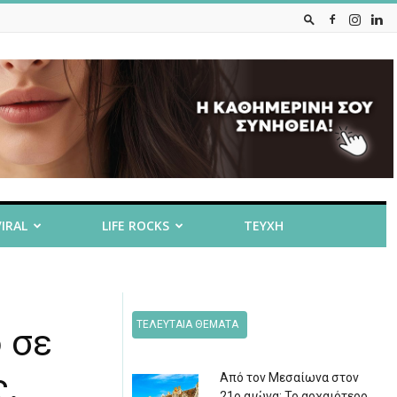
VIRAL
LIFE ROCKS
ΤΕΥΧΗ
ΤΕΛΕΥΤΑΙΑ ΘΕΜΑΤΑ
 σε
ς.
Από τον Μεσαίωνα στον
21ο αιώνα: Το αρχαιότερο