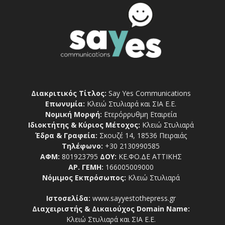
Διακριτικός Τίτλος:
Say Yes Communications
Επωνυμία:
Κλειώ Στυλιαρά και ΣΙΑ Ε.Ε.
Νομική Μορφή:
Ετερόρρυθμη Εταιρεία
Ιδιοκτήτης & Κύριος Μέτοχος:
Κλειώ Στυλιαρά
Έδρα & Γραφεία:
Σκουζέ 14, 18536 Πειραιάς
Τηλέφωνο:
+30 2130990585
ΑΦΜ:
801923795
ΔΟΥ:
ΚΕ.ΦΟ.ΔΕ ΑΤΤΙΚΗΣ
ΑΡ. ΓΕΜΗ:
166005009000
Νόμιμος Εκπρόσωπος:
Κλειώ Στυλιαρά
Ιστοσελίδα:
www.sayyestothepress.gr
Διαχειριστής & Δικαιούχος Domain Name:
Κλειώ Στυλιαρά και ΣΙΑ Ε.Ε.