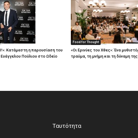
Food for Thought
Ι!»: Κατάμεστη η παρουσίαση του
«Οι Ερινύες του Χθες»: Ένα μυθιστό
υ Ευάγγελου Πούλιου στο Ωδείο
τραύμα, τη μνήμη και τη δύναμη τη
Ταυτότητα