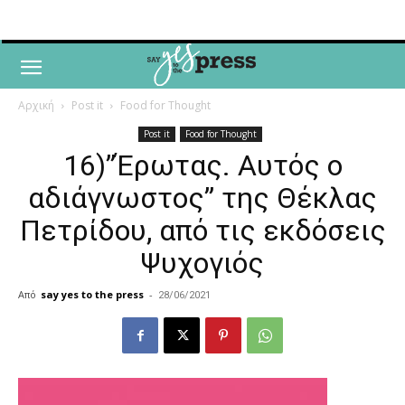
Αρχική
Post it
Food for Thought
Post it
Food for Thought
16)”Έρωτας. Αυτός ο
αδιάγνωστος” της Θέκλας
Πετρίδου, από τις εκδόσεις
Ψυχογιός
Από
say yes to the press
-
28/06/2021