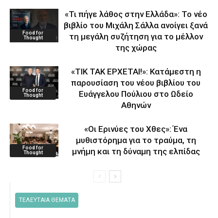
«Τι πήγε λάθος στην Ελλάδα»: Το νέο
βιβλίο του Μιχάλη Σάλλα ανοίγει ξανά
Food for
τη μεγάλη συζήτηση για το μέλλον
Thought
της χώρας
«ΤΙΚ ΤΑΚ ΕΡΧΕΤΑΙ!»: Κατάμεστη η
παρουσίαση του νέου βιβλίου του
Food for
Ευάγγελου Πούλιου στο Ωδείο
Thought
Αθηνών
«Οι Ερινύες του Χθες»: Ένα
μυθιστόρημα για το τραύμα, τη
Food for
μνήμη και τη δύναμη της ελπίδας
Thought
ΤΕΛΕΥΤΑΙΑ ΘΕΜΑΤΑ