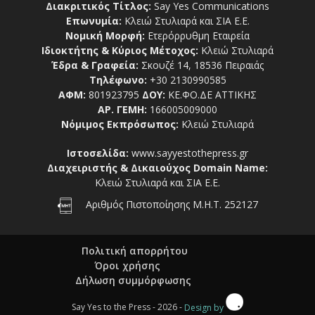
Διακριτικός Τίτλος:
Say Yes Communications
Επωνυμία:
Κλειώ Στυλιαρά και ΣΙΑ Ε.Ε.
Νομική Μορφή:
Ετερόρρυθμη Εταιρεία
Ιδιοκτήτης & Κύριος Μέτοχος:
Κλειώ Στυλιαρά
Έδρα & Γραφεία:
Σκουζέ 14, 18536 Πειραιάς
Τηλέφωνο:
+30 2130990585
ΑΦΜ:
801923795
ΔΟΥ:
ΚΕ.ΦΟ.ΔΕ ΑΤΤΙΚΗΣ
ΑΡ. ΓΕΜΗ:
166005009000
Νόμιμος Εκπρόσωπος:
Κλειώ Στυλιαρά
Ιστοσελίδα:
www.sayyestothepress.gr
Διαχειριστής & Δικαιούχος Domain Name:
Κλειώ Στυλιαρά και ΣΙΑ Ε.Ε.
Αριθμός Πιστοποίησης Μ.Η.Τ. 252127
Πολιτική απορρήτου
Όροι χρήσης
Δήλωση συμμόρφωσης
Say Yes to the Press - 2026 -
Design by