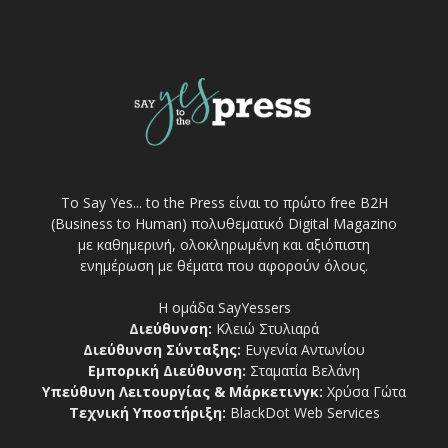
Το Say Yes... to the Press είναι το πρώτο free Β2Η
(Business to Human) πολυθεματικό Digital Magazino
με καθημερινή, ολοκληρωμένη και αξιόπιστη
ενημέρωση με θέματα που αφορούν όλους.
Η ομάδα SayYessers
Διεύθυνση:
Κλειώ Στυλιαρά
Διεύθυνση Σύνταξης:
Ευγενία Αντωνίου
Εμπορική Διεύθυνση:
Σταματία Βελάνη
Υπεύθυνη Λειτουργίας & Μάρκετινγκ:
Χρύσα Γώτα
Τεχνική Υποστήριξη:
BlackDot Web Services