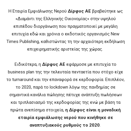
Η Εταιρία Εμφιάλωσης Νερού
Δίρφυς
ΑΕ
βραβεύτηκε ως
«Διαμάντι της Ελληνικής Οικονομίας» στην υψηλού
επιπέδου διοργάνωση που πραγματοποιεί με μεγάλη
επιτυχία εδώ και χρόνια ο εκδοτικός οργανισμός New
Times Publishing, καθιστώντας τη την αρχαιότερη εκδήλωση
επιχειρηματικής αριστείας της χώρας.
Ειδικότερα, η
Δίρφυς
ΑΕ
εφάρμοσε με επιτυχία το
business plan της την τελευταία πενταετία που στόχο είχε
το turnaround και την επαναφορά σε κερδοφορία. Επιπλέον,
το 2020, παρά το lockdown λόγω της πανδημίας σε
σημαντικά κανάλια πώλησης πέτυχε ανάπτυξη πωλήσεων
και τριπλασιασμό της κερδοφορίας της ενώ με βάση τα
πρώτα ανεπίσημα στοιχεία,
η
Δίρφυς
είναι η μοναδική
εταιρία εμφιάλωσης νερού που κινήθηκε σε
αναπτυξιακούς ρυθμούς το 2020
.