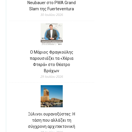
Neubauer στο PWA Grand
Slam της Fuerteventura
30 Ιουλίου 2026
Ο Μάριος Φραγκούλης
παρουσιάζει τα «Χέρια
Φτερά» στο Θέατρο
Βράχων
29 Ιουλίου 2026
Ξύλινοι ουρανοξύστες: Η
τάση που αλλάζει τη
σύγχρονη αρχιτεκτονική