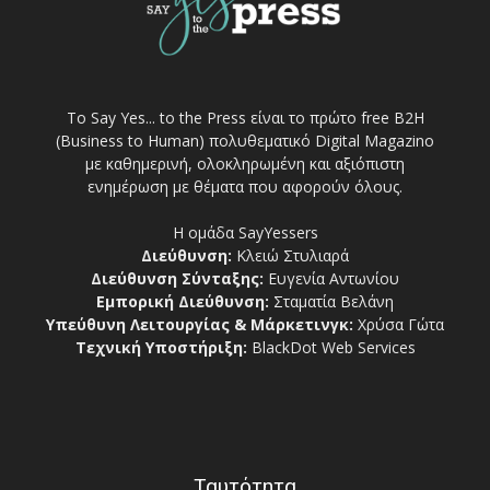
Το Say Yes... to the Press είναι το πρώτο free Β2Η
(Business to Human) πολυθεματικό Digital Magazino
με καθημερινή, ολοκληρωμένη και αξιόπιστη
ενημέρωση με θέματα που αφορούν όλους.
Η ομάδα SayYessers
Διεύθυνση:
Κλειώ Στυλιαρά
Διεύθυνση Σύνταξης:
Ευγενία Αντωνίου
Εμπορική Διεύθυνση:
Σταματία Βελάνη
Υπεύθυνη Λειτουργίας & Μάρκετινγκ:
Χρύσα Γώτα
Τεχνική Υποστήριξη:
BlackDot Web Services
Ταυτότητα