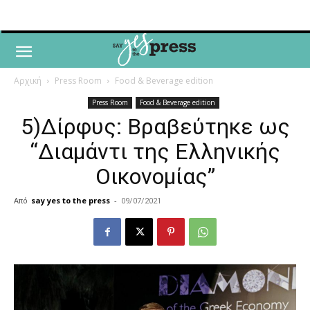
Αρχική
Press Room
Food & Beverage edition
Press Room
Food & Beverage edition
5)Δίρφυς: Βραβεύτηκε ως
“Διαμάντι της Ελληνικής
Οικονομίας”
Από
say yes to the press
-
09/07/2021