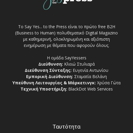
Το Say Yes... to the Press είναι το πρώτο free Β2Η
(Business to Human) πολυθεματικό Digital Magazino
με καθημερινή, ολοκληρωμένη και αξιόπιστη
ενημέρωση με θέματα που αφορούν όλους.
Η ομάδα SayYessers
Διεύθυνση:
Κλειώ Στυλιαρά
Διεύθυνση Σύνταξης:
Ευγενία Αντωνίου
Εμπορική Διεύθυνση:
Σταματία Βελάνη
Υπεύθυνη Λειτουργίας & Μάρκετινγκ:
Χρύσα Γώτα
Τεχνική Υποστήριξη:
BlackDot Web Services
Ταυτότητα