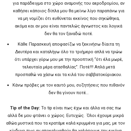
για παράδειγμα στο χώρο αναμονής του αεροδρομίου, αν
καθήσει κάποιος δίπλα μου θα μείνω λίγο παραπάνω για
να μη νομίζει ότι ευθύνεται εκείνος που σηκώθηκα,
ακόμα και αν μου είναι παντελώς άγνωστος και λογικά
δεν θα τον ξαναδώ ποτέ.
Κάθε Παρασκευή αποφασίζω να ξεκινήσω δίαιτα τη
Δευτέρα και καταλήγω όλο το τριήμερο απλά να τρώω
ότι υπάρχει γύρω μου με την προοπτική “ότι έλα μωρέ,
τελευταία μέρα ατασθαλίας”. Ποτέ!!! Απλά μετά
προσπαθώ να χάσω και τα κιλά του σαββατοκύριακου.
Κάνω πρόβες με τον εαυτό μου, συζητήσεις που πιθανόν
δεν θα γίνουν ποτέ…
Tip of the Day:
Το tip είναι πως έχω και άλλα να σας πω
αλλά δε μου φτάνει ο χώρος. Ευτυχώς. Όλοι έχουμε μικρά
αθώα μυστικά που τα κρατάμε καλά κρυμμένα για μας, με τον
κίνδυνο πως αν αποκαλυφθούν θα χαλάσουμε την εικόνα