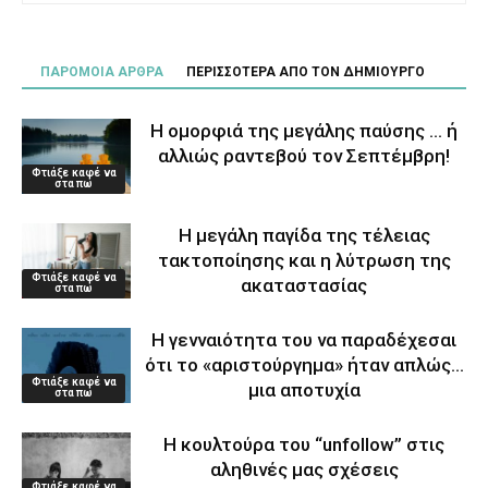
ΠΑΡΟΜΟΙΑ ΑΡΘΡΑ
ΠΕΡΙΣΣΟΤΕΡΑ ΑΠΟ ΤΟΝ ΔΗΜΙΟΥΡΓΟ
Η ομορφιά της μεγάλης παύσης … ή
αλλιώς ραντεβού τον Σεπτέμβρη!
Φτιάξε καφέ να
στα πω
Η μεγάλη παγίδα της τέλειας
τακτοποίησης και η λύτρωση της
Φτιάξε καφέ να
ακαταστασίας
στα πω
Η γενναιότητα του να παραδέχεσαι
ότι το «αριστούργημα» ήταν απλώς…
Φτιάξε καφέ να
μια αποτυχία
στα πω
Η κουλτούρα του “unfollow” στις
αληθινές μας σχέσεις
Φτιάξε καφέ να