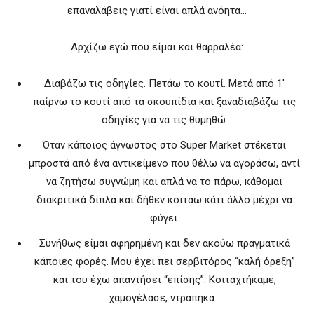
επαναλάβεις γιατί είναι απλά ανόητα…
Αρχίζω εγώ που είμαι και θαρραλέα:
Διαβάζω τις οδηγίες. Πετάω το κουτί. Μετά από 1′
παίρνω το κουτί από τα σκουπίδια και ξαναδιαβάζω τις
οδηγίες για να τις θυμηθώ.
Όταν κάποιος άγνωστος στο Super Market στέκεται
μπροστά από ένα αντικείμενο που θέλω να αγοράσω, αντί
να ζητήσω συγνώμη και απλά να το πάρω, κάθομαι
διακριτικά δίπλα και δήθεν κοιτάω κάτι άλλο μέχρι να
φύγει.
Συνήθως είμαι αφηρημένη και δεν ακούω πραγματικά
κάποιες φορές. Μου έχει πει σερβιτόρος “καλή όρεξη”
και του έχω απαντήσει “επίσης”. Κοιταχτήκαμε,
χαμογέλασε, ντράπηκα…