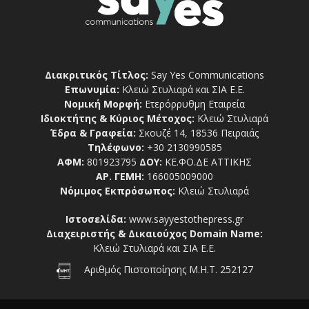
Διακριτικός Τίτλος:
Say Yes Communications
Επωνυμία:
Κλειώ Στυλιαρά και ΣΙΑ Ε.Ε.
Νομική Μορφή:
Ετερόρρυθμη Εταιρεία
Ιδιοκτήτης & Κύριος Μέτοχος:
Κλειώ Στυλιαρά
Έδρα & Γραφεία:
Σκουζέ 14, 18536 Πειραιάς
Τηλέφωνο:
+30 2130990585
ΑΦΜ:
801923795
ΔΟΥ:
ΚΕ.ΦΟ.ΔΕ ΑΤΤΙΚΗΣ
ΑΡ. ΓΕΜΗ:
166005009000
Νόμιμος Εκπρόσωπος:
Κλειώ Στυλιαρά
Ιστοσελίδα:
www.sayyestothepress.gr
Διαχειριστής & Δικαιούχος Domain Name:
Κλειώ Στυλιαρά και ΣΙΑ Ε.Ε.
Αριθμός Πιστοποίησης Μ.Η.Τ. 252127