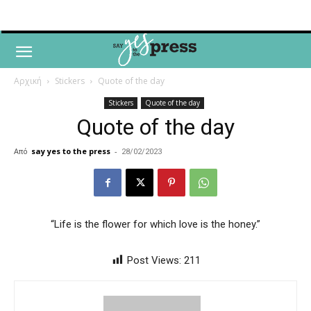
Αρχική
Stickers
Quote of the day
Stickers
Quote of the day
Quote of the day
Από
say yes to the press
-
28/02/2023
“Life is the flower for which love is the honey.”
Post Views:
211