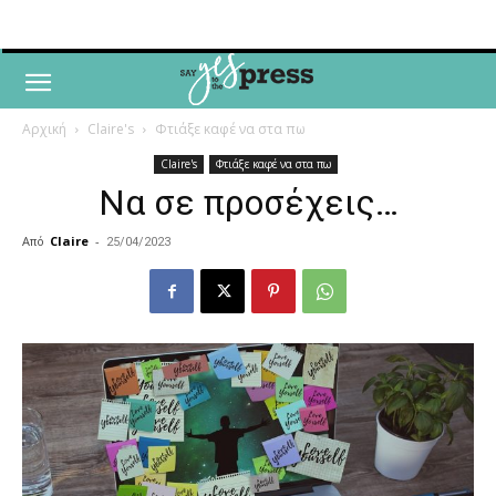
Αρχική
Claire's
Φτιάξε καφέ να στα πω
Claire's
Φτιάξε καφέ να στα πω
Να σε προσέχεις…
Από
Claire
-
25/04/2023