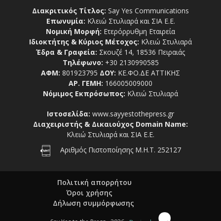
Διακριτικός Τίτλος:
Say Yes Communications
Επωνυμία:
Κλειώ Στυλιαρά και ΣΙΑ Ε.Ε.
Νομική Μορφή:
Ετερόρρυθμη Εταιρεία
Ιδιοκτήτης & Κύριος Μέτοχος:
Κλειώ Στυλιαρά
Έδρα & Γραφεία:
Σκουζέ 14, 18536 Πειραιάς
Τηλέφωνο:
+30 2130990585
ΑΦΜ:
801923795
ΔΟΥ:
ΚΕ.ΦΟ.ΔΕ ΑΤΤΙΚΗΣ
ΑΡ. ΓΕΜΗ:
166005009000
Νόμιμος Εκπρόσωπος:
Κλειώ Στυλιαρά
Ιστοσελίδα:
www.sayyestothepress.gr
Διαχειριστής & Δικαιούχος Domain Name:
Κλειώ Στυλιαρά και ΣΙΑ Ε.Ε.
Αριθμός Πιστοποίησης Μ.Η.Τ. 252127
Πολιτική απορρήτου
Όροι χρήσης
Δήλωση συμμόρφωσης