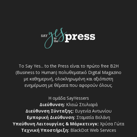
Το Say Yes... to the Press είναι το πρώτο free Β2Η
(Business to Human) πολυθεματικό Digital Magazino
με καθημερινή, ολοκληρωμένη και αξιόπιστη
ενημέρωση με θέματα που αφορούν όλους.
Η ομάδα SayYessers
Διεύθυνση:
Κλειώ Στυλιαρά
Διεύθυνση Σύνταξης:
Ευγενία Αντωνίου
Εμπορική Διεύθυνση:
Σταματία Βελάνη
Υπεύθυνη Λειτουργίας & Μάρκετινγκ:
Χρύσα Γώτα
Τεχνική Υποστήριξη:
BlackDot Web Services