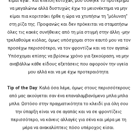
είμαι εγώ… και επειδή ευτυχώς μου δόθηκε το προτέρημα
να μεγαλώνω αλλά δυστυχώς έχω το μειονέκτημα να μην
είμαι πια κοριτσάκι ήρθε η ώρα να χτυπήσω τη “μόλυνση”
στη ρίζα της. Προφανώς και δεν πρόκειται να σταματήσω
όλες τις κακές συνήθειες από τη μία στιγμή στην άλλη -μην
τρελαθούμε κιόλας, όμως υπόσχομαι στον εαυτό μου να τον
προσέχω περισσότερο, να τον φροντίζω και να τον αγαπώ.
Υπόσχομαι επίσης να βρίσκω χρόνο για ξεκούραση, να μην
αναβάλλω κάθε είδους εξετάσεις που αφορούν την υγεία
μου αλλά και να με έχω προτεραιότητα.
Tip of the Day
: Καλά όσα λέμε, όμως στους περισσότερους
από μας ακούγεται σαν ένα επαναλαμβανόμενο μπλα μπλα
μπλα. Ωστόσο στην πραγματικότητα το κλειδί για όλη σου
την ύπαρξη είναι να σε αγαπάς και να σε φροντίζεις
περισσότερο, να κάνεις αλλαγές για σένα και μέρα με τη
μέρα να ανακαλύπτεις πόσο υπέροχος είσαι.