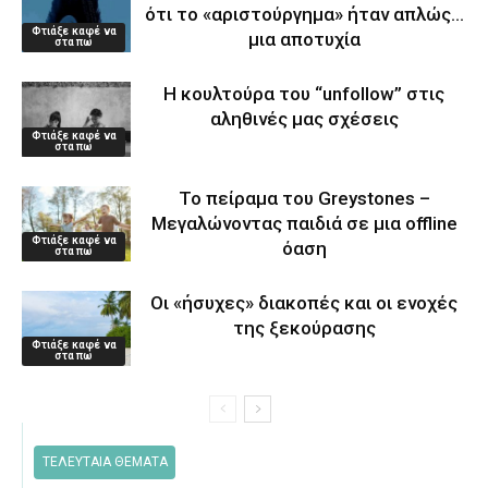
ότι το «αριστούργημα» ήταν απλώς…
Φτιάξε καφέ να
μια αποτυχία
στα πω
Η κουλτούρα του “unfollow” στις
αληθινές μας σχέσεις
Φτιάξε καφέ να
στα πω
Το πείραμα του Greystones –
Μεγαλώνοντας παιδιά σε μια offline
Φτιάξε καφέ να
όαση
στα πω
Οι «ήσυχες» διακοπές και οι ενοχές
της ξεκούρασης
Φτιάξε καφέ να
στα πω
ΤΕΛΕΥΤΑΙΑ ΘΕΜΑΤΑ