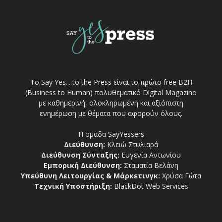
Το Say Yes... to the Press είναι το πρώτο free Β2Η
(Business to Human) πολυθεματικό Digital Magazino
με καθημερινή, ολοκληρωμένη και αξιόπιστη
ενημέρωση με θέματα που αφορούν όλους.
Η ομάδα SayYessers
Διεύθυνση:
Κλειώ Στυλιαρά
Διεύθυνση Σύνταξης:
Ευγενία Αντωνίου
Εμπορική Διεύθυνση:
Σταματία Βελάνη
Υπεύθυνη Λειτουργίας & Μάρκετινγκ:
Χρύσα Γώτα
Τεχνική Υποστήριξη:
BlackDot Web Services