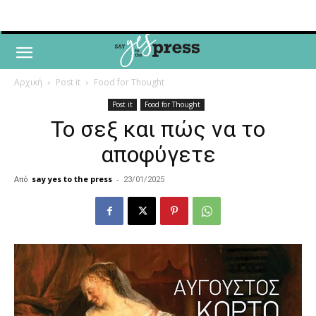
Αρχική
Post it
Food for Thought
Post it
Food for Thought
Το σεξ και πώς να το
αποφύγετε
Από
say yes to the press
-
23/01/2025