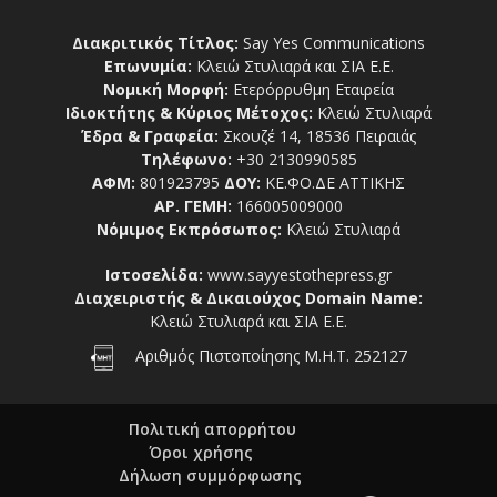
Διακριτικός Τίτλος:
Say Yes Communications
Επωνυμία:
Κλειώ Στυλιαρά και ΣΙΑ Ε.Ε.
Νομική Μορφή:
Ετερόρρυθμη Εταιρεία
Ιδιοκτήτης & Κύριος Μέτοχος:
Κλειώ Στυλιαρά
Έδρα & Γραφεία:
Σκουζέ 14, 18536 Πειραιάς
Τηλέφωνο:
+30 2130990585
ΑΦΜ:
801923795
ΔΟΥ:
ΚΕ.ΦΟ.ΔΕ ΑΤΤΙΚΗΣ
ΑΡ. ΓΕΜΗ:
166005009000
Νόμιμος Εκπρόσωπος:
Κλειώ Στυλιαρά
Ιστοσελίδα:
www.sayyestothepress.gr
Διαχειριστής & Δικαιούχος Domain Name:
Κλειώ Στυλιαρά και ΣΙΑ Ε.Ε.
Αριθμός Πιστοποίησης Μ.Η.Τ. 252127
Πολιτική απορρήτου
Όροι χρήσης
Δήλωση συμμόρφωσης