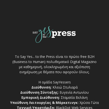
Το Say Yes... to the Press είναι το πρώτο free Β2Η
(Business to Human) πολυθεματικό Digital Magazino
με καθημερινή, ολοκληρωμένη και αξιόπιστη
ενημέρωση με θέματα που αφορούν όλους.
Η ομάδα SayYessers
Διεύθυνση:
Κλειώ Στυλιαρά
Διεύθυνση Σύνταξης:
Ευγενία Αντωνίου
Εμπορική Διεύθυνση:
Σταματία Βελάνη
Υπεύθυνη Λειτουργίας & Μάρκετινγκ:
Χρύσα Γώτα
Τεχνική Υποστήριξη:
BlackDot Web Services