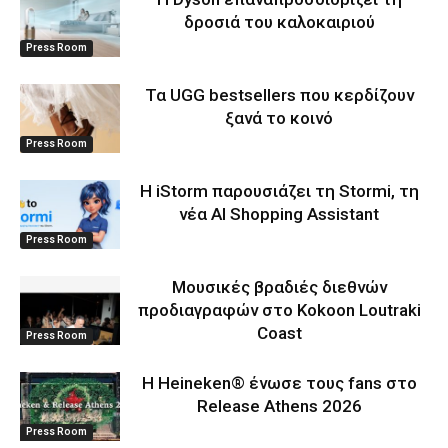
δροσιά του καλοκαιριού
Press Room
Τα UGG bestsellers που κερδίζουν
ξανά το κοινό
Press Room
Η iStorm παρουσιάζει τη Stormi, τη
νέα AI Shopping Assistant
Press Room
Μουσικές βραδιές διεθνών
προδιαγραφών στο Kokoon Loutraki
Coast
Press Room
Η Heineken® ένωσε τους fans στο
Release Athens 2026
Press Room