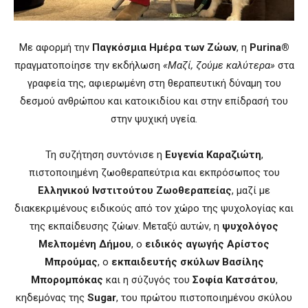
Με αφορμή την
Παγκόσμια Ημέρα των Ζώων
, η
Purina®
πραγματοποίησε την εκδήλωση
«Μαζί, ζούμε καλύτερα»
στα
γραφεία της, αφιερωμένη στη θεραπευτική δύναμη του
δεσμού ανθρώπου και κατοικιδίου και στην επίδρασή του
στην ψυχική υγεία.
Τη συζήτηση συντόνισε η
Ευγενία Καραζιώτη
,
πιστοποιημένη ζωοθεραπεύτρια και εκπρόσωπος του
Ελληνικού Ινστιτούτου Ζωοθεραπείας
, μαζί με
διακεκριμένους ειδικούς από τον χώρο της ψυχολογίας και
της εκπαίδευσης ζώων. Μεταξύ αυτών, η
ψυχολόγος
Μελπομένη Δήμου
, ο
ειδικός αγωγής Αρίστος
Μπρούμας
, ο
εκπαιδευτής σκύλων Βασίλης
Μπορομπόκας
και η σύζυγός του
Σοφία Κατσάτου
,
κηδεμόνας της
Sugar
, του πρώτου πιστοποιημένου σκύλου