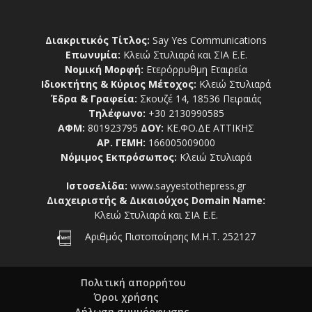
Διακριτικός Τίτλος:
Say Yes Communications
Επωνυμία:
Κλειώ Στυλιαρά και ΣΙΑ Ε.Ε.
Νομική Μορφή:
Ετερόρρυθμη Εταιρεία
Ιδιοκτήτης & Κύριος Μέτοχος:
Κλειώ Στυλιαρά
Έδρα & Γραφεία:
Σκουζέ 14, 18536 Πειραιάς
Τηλέφωνο:
+30 2130990585
ΑΦΜ:
801923795
ΔΟΥ:
ΚΕ.ΦΟ.ΔΕ ΑΤΤΙΚΗΣ
ΑΡ. ΓΕΜΗ:
166005009000
Νόμιμος Εκπρόσωπος:
Κλειώ Στυλιαρά
Ιστοσελίδα:
www.sayyestothepress.gr
Διαχειριστής & Δικαιούχος Domain Name:
Κλειώ Στυλιαρά και ΣΙΑ Ε.Ε.
Αριθμός Πιστοποίησης Μ.Η.Τ. 252127
Πολιτική απορρήτου
Όροι χρήσης
Δήλωση συμμόρφωσης