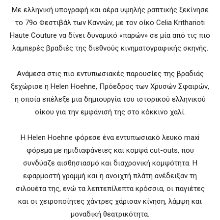
Με ελληνική υπογραφή και αέρα υψηλής ραπτικής ξεκίνησε
το 79ο Φεστιβάλ των Καννών, με τον οίκο Celia Kritharioti
Haute Couture να δίνει δυναμικό «παρών» σε μία από τις πιο
λαμπερές βραδιές της διεθνούς κινηματογραφικής σκηνής.
Ανάμεσα στις πιο εντυπωσιακές παρουσίες της βραδιάς
ξεχώρισε η Helen Hoehne, Πρόεδρος των Χρυσών Σφαιρών,
η οποία επέλεξε μια δημιουργία του ιστορικού ελληνικού
οίκου για την εμφάνισή της στο κόκκινο χαλί.
Η Helen Hoehne φόρεσε ένα εντυπωσιακό λευκό maxi
φόρεμα με ημιδιαφάνειες και κομψά cut-outs, που
συνδύαζε αισθησιασμό και διαχρονική κομψότητα. Η
εφαρμοστή γραμμή και η ανοιχτή πλάτη ανέδειξαν τη
σιλουέτα της, ενώ τα λεπτεπίλεπτα κρόσσια, οι παγιέτες
και οι χειροποίητες χάντρες χάρισαν κίνηση, λάμψη και
μοναδική θεατρικότητα.