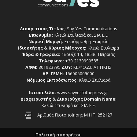
Διακριτικός Τίτλος:
Say Yes Communications
Επωνυμία:
Κλειώ Στυλιαρά και ΣΙΑ Ε.Ε.
Νομική Μορφή:
Ετερόρρυθμη Εταιρεία
Ιδιοκτήτης & Κύριος Μέτοχος:
Κλειώ Στυλιαρά
Έδρα & Γραφεία:
Σκουζέ 14, 18536 Πειραιάς
Τηλέφωνο:
+30 2130990585
ΑΦΜ:
801923795
ΔΟΥ:
ΚΕ.ΦΟ.ΔΕ ΑΤΤΙΚΗΣ
ΑΡ. ΓΕΜΗ:
166005009000
Νόμιμος Εκπρόσωπος:
Κλειώ Στυλιαρά
Ιστοσελίδα:
www.sayyestothepress.gr
Διαχειριστής & Δικαιούχος Domain Name:
Κλειώ Στυλιαρά και ΣΙΑ Ε.Ε.
Αριθμός Πιστοποίησης Μ.Η.Τ. 252127
Πολιτική απορρήτου