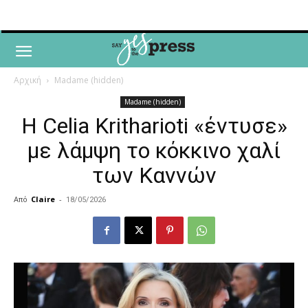
Αρχική
Madame (hidden)
Madame (hidden)
Η Celia Kritharioti «έντυσε»
με λάμψη το κόκκινο χαλί
των Καννών
Από
Claire
-
18/05/2026