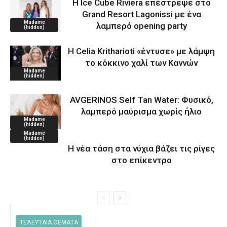
Η Ice Cube Riviera επέστρεψε στο
Grand Resort Lagonissi με ένα
Madame
λαμπερό opening party
(hidden)
Η Celia Kritharioti «έντυσε» με λάμψη
το κόκκινο χαλί των Καννών
Madame
(hidden)
AVGERINOS Self Tan Water: Φυσικό,
λαμπερό μαύρισμα χωρίς ήλιο
Madame
(hidden)
Madame
(hidden)
Η νέα τάση στα νύχια βάζει τις ρίγες
στο επίκεντρο
ΤΕΛΕΥΤΑΙΑ ΘΕΜΑΤΑ