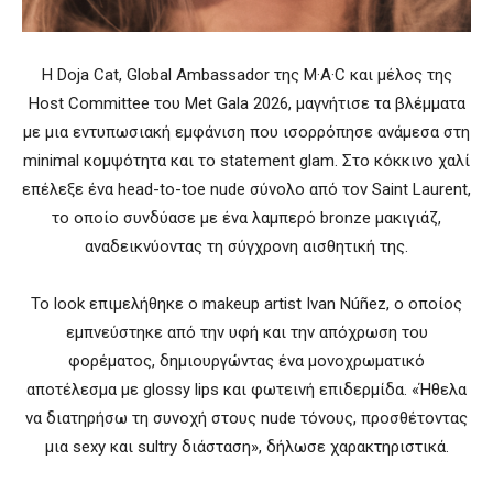
Η
Doja Cat
, Global Ambassador της
M·A·C
και μέλος της
Host Committee του
Met Gala 2026
, μαγνήτισε τα βλέμματα
με μια εντυπωσιακή εμφάνιση που ισορρόπησε ανάμεσα στη
minimal κομψότητα και το statement glam. Στο κόκκινο χαλί
επέλεξε ένα head-to-toe nude σύνολο από τον
Saint Laurent
,
το οποίο συνδύασε με ένα λαμπερό bronze μακιγιάζ,
αναδεικνύοντας τη σύγχρονη αισθητική της.
Το look επιμελήθηκε ο makeup artist
Ivan Núñez
, ο οποίος
εμπνεύστηκε από την υφή και την απόχρωση του
φορέματος, δημιουργώντας ένα μονοχρωματικό
αποτέλεσμα με glossy lips και φωτεινή επιδερμίδα. «Ήθελα
να διατηρήσω τη συνοχή στους nude τόνους, προσθέτοντας
μια sexy και sultry διάσταση», δήλωσε χαρακτηριστικά.