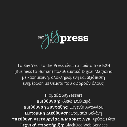
Το Say Yes... to the Press είναι το πρώτο free Β2Η
(Business to Human) πολυθεματικό Digital Magazino
με καθημερινή, ολοκληρωμένη και αξιόπιστη
ενημέρωση με θέματα που αφορούν όλους.
Η ομάδα SayYessers
Διεύθυνση:
Κλειώ Στυλιαρά
Διεύθυνση Σύνταξης:
Ευγενία Αντωνίου
Εμπορική Διεύθυνση:
Σταματία Βελάνη
Υπεύθυνη Λειτουργίας & Μάρκετινγκ:
Χρύσα Γώτα
Τεχνική Υποστήριξη:
BlackDot Web Services