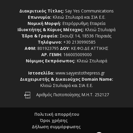
Διακριτικός Τίτλος:
Say Yes Communications
Επωνυμία:
Κλειώ Στυλιαρά και ΣΙΑ Ε.Ε.
Νομική Μορφή:
Ετερόρρυθμη Εταιρεία
Ιδιοκτήτης & Κύριος Μέτοχος:
Κλειώ Στυλιαρά
Έδρα & Γραφεία:
Σκουζέ 14, 18536 Πειραιάς
Τηλέφωνο:
+30 2130990585
ΑΦΜ:
801923795
ΔΟΥ:
ΚΕ.ΦΟ.ΔΕ ΑΤΤΙΚΗΣ
ΑΡ. ΓΕΜΗ:
166005009000
Νόμιμος Εκπρόσωπος:
Κλειώ Στυλιαρά
Ιστοσελίδα:
www.sayyestothepress.gr
Διαχειριστής & Δικαιούχος Domain Name:
Κλειώ Στυλιαρά και ΣΙΑ Ε.Ε.
Αριθμός Πιστοποίησης Μ.Η.Τ. 252127
Πολιτική απορρήτου
Όροι χρήσης
Δήλωση συμμόρφωσης