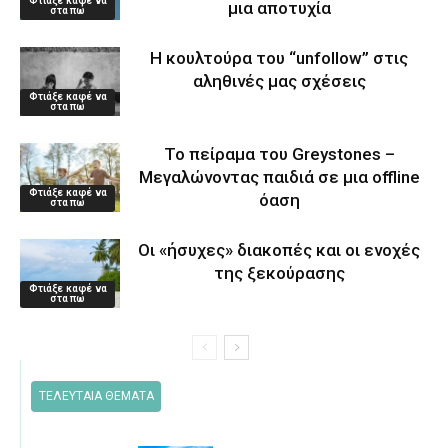
Φτιάξε καφέ να
μια αποτυχία
στα πω
Η κουλτούρα του “unfollow” στις
αληθινές μας σχέσεις
Φτιάξε καφέ να
στα πω
Το πείραμα του Greystones –
Μεγαλώνοντας παιδιά σε μια offline
Φτιάξε καφέ να
όαση
στα πω
Οι «ήσυχες» διακοπές και οι ενοχές
της ξεκούρασης
Φτιάξε καφέ να
στα πω
ΤΕΛΕΥΤΑΙΑ ΘΕΜΑΤΑ