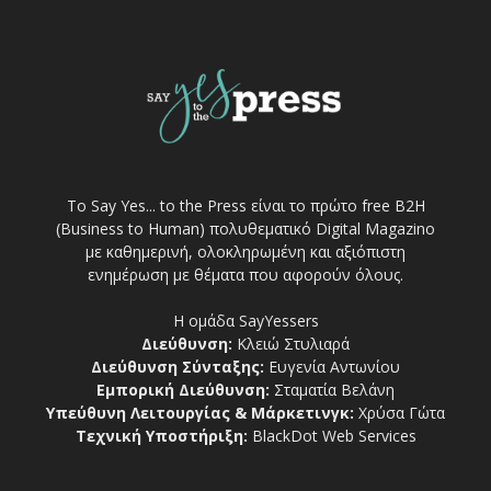
Το Say Yes... to the Press είναι το πρώτο free Β2Η
(Business to Human) πολυθεματικό Digital Magazino
με καθημερινή, ολοκληρωμένη και αξιόπιστη
ενημέρωση με θέματα που αφορούν όλους.
Η ομάδα SayYessers
Διεύθυνση:
Κλειώ Στυλιαρά
Διεύθυνση Σύνταξης:
Ευγενία Αντωνίου
Εμπορική Διεύθυνση:
Σταματία Βελάνη
Υπεύθυνη Λειτουργίας & Μάρκετινγκ:
Χρύσα Γώτα
Τεχνική Υποστήριξη:
BlackDot Web Services