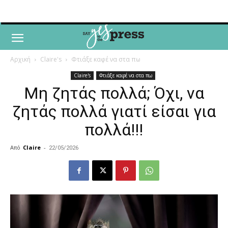
Αρχική
Claire's
Φτιάξε καφέ να στα πω
Claire's
Φτιάξε καφέ να στα πω
Μη ζητάς πολλά; Όχι, να
ζητάς πολλά γιατί είσαι για
πολλά!!!
Από
Claire
-
22/05/2026