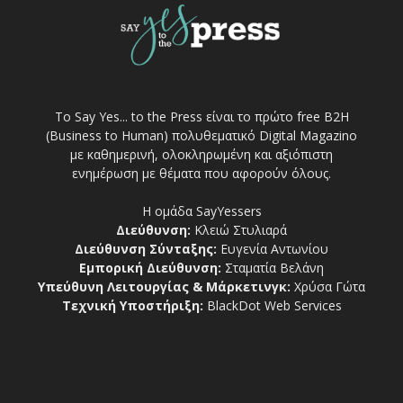
Το Say Yes... to the Press είναι το πρώτο free Β2Η
(Business to Human) πολυθεματικό Digital Magazino
με καθημερινή, ολοκληρωμένη και αξιόπιστη
ενημέρωση με θέματα που αφορούν όλους.
Η ομάδα SayYessers
Διεύθυνση:
Κλειώ Στυλιαρά
Διεύθυνση Σύνταξης:
Ευγενία Αντωνίου
Εμπορική Διεύθυνση:
Σταματία Βελάνη
Υπεύθυνη Λειτουργίας & Μάρκετινγκ:
Χρύσα Γώτα
Τεχνική Υποστήριξη:
BlackDot Web Services