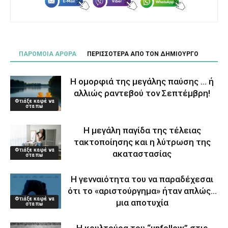
ΠΑΡΟΜΟΙΑ ΑΡΘΡΑ
ΠΕΡΙΣΣΟΤΕΡΑ ΑΠΟ ΤΟΝ ΔΗΜΙΟΥΡΓΟ
Η ομορφιά της μεγάλης παύσης … ή
αλλιώς ραντεβού τον Σεπτέμβρη!
Φτιάξε καφέ να
στα πω
Η μεγάλη παγίδα της τέλειας
τακτοποίησης και η λύτρωση της
Φτιάξε καφέ να
ακαταστασίας
στα πω
Η γενναιότητα του να παραδέχεσαι
ότι το «αριστούργημα» ήταν απλώς…
Φτιάξε καφέ να
μια αποτυχία
στα πω
Η κουλτούρα του “unfollow” στις