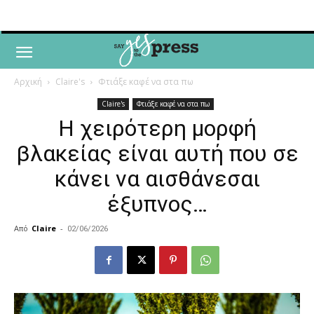
Αρχική
Claire's
Φτιάξε καφέ να στα πω
Claire's
Φτιάξε καφέ να στα πω
Η χειρότερη μορφή
βλακείας είναι αυτή που σε
κάνει να αισθάνεσαι
έξυπνος…
Από
Claire
-
02/06/2026