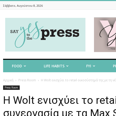
Σάββατο, Αυγούστου 8, 2026
Say
Yes
To
The
Press
FOOD
LIFE HABITS
FYI
P
Αρχική
Press Room
Η Wolt ενισχύει το retail οικοσύστημά της με τη ν
Press Room
Η Wolt ενισχύει το ret
συνεργασία με τα Max 