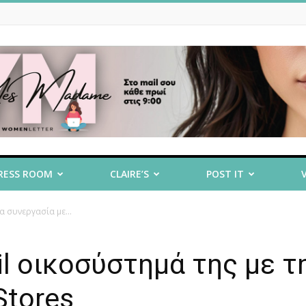
RESS ROOM
CLAIRE’S
POST IT
έα συνεργασία με...
ail οικοσύστημά της με τ
Stores