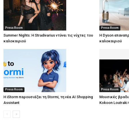
Press Room
Press Room
Summer Nights: Η Stradivarius ντύνει τις νύχτες του
Η Dyson επαναπρ
καλοκαιριού
καλοκαιριού
Press Room
Press Room
Η iStorm παρουσιάζει τη Stormi, τη νέα AI Shopping
Μουσικές βραδι
Assistant
Kokoon Loutraki 