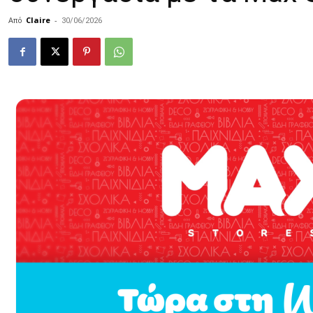
Από
Claire
-
30/06/2026