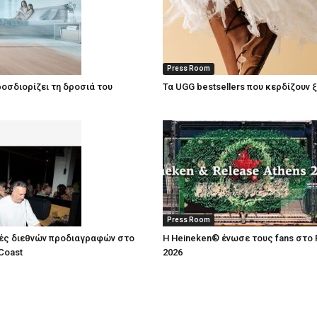
Press Room
οσδιορίζει τη δροσιά του
Τα UGG bestsellers που κερδίζουν 
Press Room
ές διεθνών προδιαγραφών στο
Η Heineken® ένωσε τους fans στο 
Coast
2026