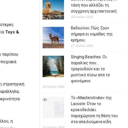
τάση που αλλάζει τη
σύγχρονη αρχιτεκτονική
28 Ιουλίου 2026
λύτερες
Βεδουίνοι: Πώς ζουν
ρία
Toys &
σήμερα οι νομάδες της
ερήμου;
27 Ιουλίου 2026
ε περίπου
Singing Beaches: Οι
εποχιακά
παραλίες που…
τραγουδούν και το
μυστικό πίσω από το
φαινόμενο
η στρατηγική
23 Ιουλίου 2026
Παράλληλα,
Το «Masterstroke» της
μερινότητα
Lacoste: Όταν το
κροκοδειλάκι
παραχώρησε τη θέση του
έλος, η
στα απειλούμενα είδη
23 Ιουλίου 2026