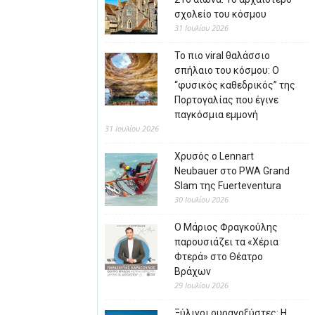
σχολείο του κόσμου
31 Ιουλίου 2026
Το πιο viral θαλάσσιο
σπήλαιο του κόσμου: Ο
“φυσικός καθεδρικός” της
Πορτογαλίας που έγινε
παγκόσμια εμμονή
31 Ιουλίου 2026
Χρυσός ο Lennart
Neubauer στο PWA Grand
Slam της Fuerteventura
30 Ιουλίου 2026
Ο Μάριος Φραγκούλης
παρουσιάζει τα «Χέρια
Φτερά» στο Θέατρο
Βράχων
29 Ιουλίου 2026
Ξύλινοι ουρανοξύστες: Η