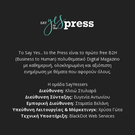
Το Say Yes... to the Press είναι το πρώτο free Β2Η
(Business to Human) πολυθεματικό Digital Magazino
με καθημερινή, ολοκληρωμένη και αξιόπιστη
ενημέρωση με θέματα που αφορούν όλους.
Η ομάδα SayYessers
Διεύθυνση:
Κλειώ Στυλιαρά
Διεύθυνση Σύνταξης:
Ευγενία Αντωνίου
Εμπορική Διεύθυνση:
Σταματία Βελάνη
Υπεύθυνη Λειτουργίας & Μάρκετινγκ:
Χρύσα Γώτα
Τεχνική Υποστήριξη:
BlackDot Web Services