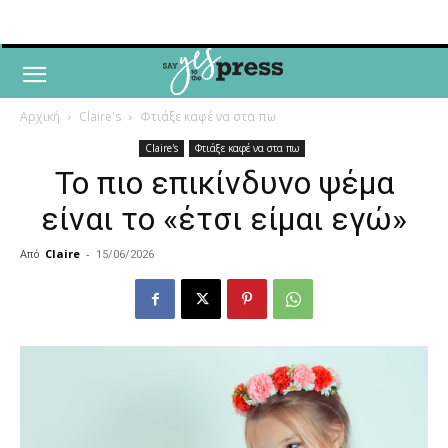
Αρχική
Claire's
Φτιάξε καφέ να στα πω
Claire's
Φτιάξε καφέ να στα πω
Το πιο επικίνδυνο ψέμα
είναι το «έτσι είμαι εγώ»
Από
Claire
-
15/06/2026