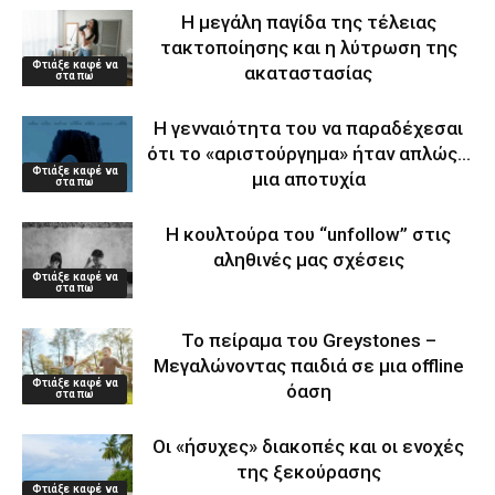
Η μεγάλη παγίδα της τέλειας
τακτοποίησης και η λύτρωση της
Φτιάξε καφέ να
ακαταστασίας
στα πω
Η γενναιότητα του να παραδέχεσαι
ότι το «αριστούργημα» ήταν απλώς…
Φτιάξε καφέ να
μια αποτυχία
στα πω
Η κουλτούρα του “unfollow” στις
αληθινές μας σχέσεις
Φτιάξε καφέ να
στα πω
Το πείραμα του Greystones –
Μεγαλώνοντας παιδιά σε μια offline
Φτιάξε καφέ να
όαση
στα πω
Οι «ήσυχες» διακοπές και οι ενοχές
της ξεκούρασης
Φτιάξε καφέ να