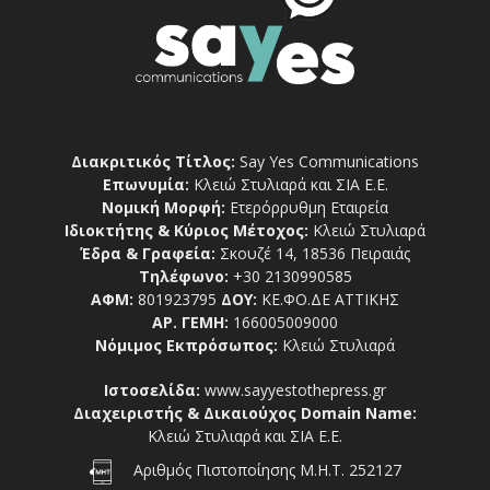
Διακριτικός Τίτλος:
Say Yes Communications
Επωνυμία:
Κλειώ Στυλιαρά και ΣΙΑ Ε.Ε.
Νομική Μορφή:
Ετερόρρυθμη Εταιρεία
Ιδιοκτήτης & Κύριος Μέτοχος:
Κλειώ Στυλιαρά
Έδρα & Γραφεία:
Σκουζέ 14, 18536 Πειραιάς
Τηλέφωνο:
+30 2130990585
ΑΦΜ:
801923795
ΔΟΥ:
ΚΕ.ΦΟ.ΔΕ ΑΤΤΙΚΗΣ
ΑΡ. ΓΕΜΗ:
166005009000
Νόμιμος Εκπρόσωπος:
Κλειώ Στυλιαρά
Ιστοσελίδα:
www.sayyestothepress.gr
Διαχειριστής & Δικαιούχος Domain Name:
Κλειώ Στυλιαρά και ΣΙΑ Ε.Ε.
Αριθμός Πιστοποίησης Μ.Η.Τ. 252127