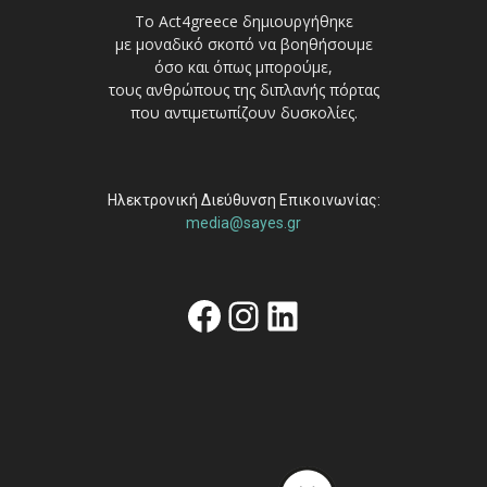
Το Act4greece δημιουργήθηκε
με μοναδικό σκοπό να βοηθήσουμε
όσο και όπως μπορούμε,
τους ανθρώπους της διπλανής πόρτας
που αντιμετωπίζουν δυσκολίες.
Ηλεκτρονική Διεύθυνση Επικοινωνίας:
media@sayes.gr
Facebook
Instagram
Linkedin