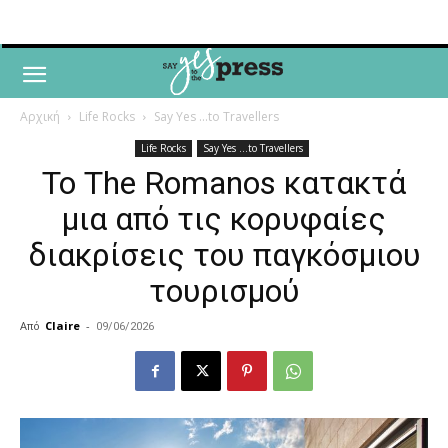
Αρχική
Life Rocks
Say Yes ...to Travellers
Life Rocks
Say Yes ...to Travellers
Το The Romanos κατακτά
μια από τις κορυφαίες
διακρίσεις του παγκόσμιου
τουρισμού
Από
Claire
-
09/06/2026