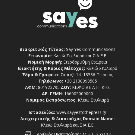
Διακριτικός Τίτλος:
Say Yes Communications
Επωνυμία:
Κλειώ Στυλιαρά και ΣΙΑ Ε.Ε.
Νομική Μορφή:
Ετερόρρυθμη Εταιρεία
Ιδιοκτήτης & Κύριος Μέτοχος:
Κλειώ Στυλιαρά
Έδρα & Γραφεία:
Σκουζέ 14, 18536 Πειραιάς
Τηλέφωνο:
+30 2130990585
ΑΦΜ:
801923795
ΔΟΥ:
ΚΕ.ΦΟ.ΔΕ ΑΤΤΙΚΗΣ
ΑΡ. ΓΕΜΗ:
166005009000
Νόμιμος Εκπρόσωπος:
Κλειώ Στυλιαρά
Ιστοσελίδα:
www.sayyestothepress.gr
Διαχειριστής & Δικαιούχος Domain Name:
Κλειώ Στυλιαρά και ΣΙΑ Ε.Ε.
Αριθμός Πιστοποίησης Μ.Η.Τ. 252127