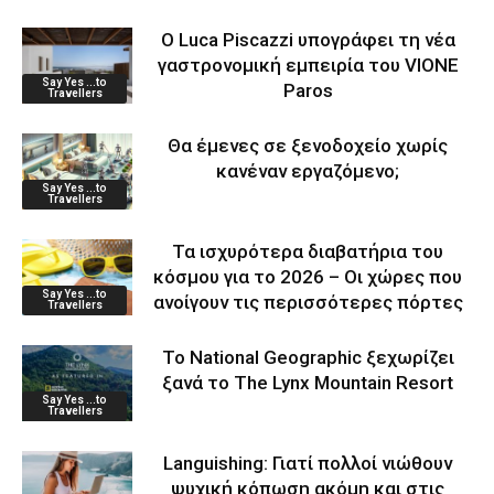
Ο Luca Piscazzi υπογράφει τη νέα
γαστρονομική εμπειρία του VIONE
Say Yes ...to
Paros
Travellers
Θα έμενες σε ξενοδοχείο χωρίς
κανέναν εργαζόμενο;
Say Yes ...to
Travellers
Τα ισχυρότερα διαβατήρια του
κόσμου για το 2026 – Οι χώρες που
Say Yes ...to
ανοίγουν τις περισσότερες πόρτες
Travellers
Το National Geographic ξεχωρίζει
ξανά το The Lynx Mountain Resort
Say Yes ...to
Travellers
Languishing: Γιατί πολλοί νιώθουν
ψυχική κόπωση ακόμη και στις