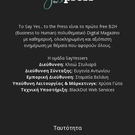
Το Say Yes... to the Press είναι το πρώτο free Β2Η
(Business to Human) πολυθεματικό Digital Magazino
με καθημερινή, ολοκληρωμένη και αξιόπιστη
ενημέρωση με θέματα που αφορούν όλους.
Η ομάδα SayYessers
Διεύθυνση:
Κλειώ Στυλιαρά
Διεύθυνση Σύνταξης:
Ευγενία Αντωνίου
Εμπορική Διεύθυνση:
Σταματία Βελάνη
Υπεύθυνη Λειτουργίας & Μάρκετινγκ:
Χρύσα Γώτα
Τεχνική Υποστήριξη:
BlackDot Web Services
Ταυτότητα