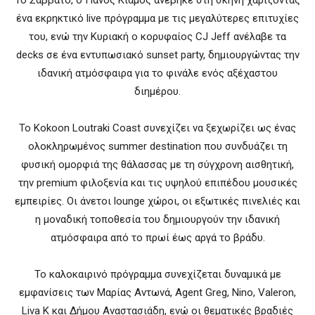
ένα εκρηκτικό live πρόγραμμα με τις μεγαλύτερες επιτυχίες
του, ενώ την Κυριακή ο κορυφαίος CJ Jeff ανέλαβε τα
decks σε ένα εντυπωσιακό sunset party, δημιουργώντας την
ιδανική ατμόσφαιρα για το φινάλε ενός αξέχαστου
διημέρου.
Το Kokoon Loutraki Coast συνεχίζει να ξεχωρίζει ως ένας
ολοκληρωμένος summer destination που συνδυάζει τη
φυσική ομορφιά της θάλασσας με τη σύγχρονη αισθητική,
την premium φιλοξενία και τις υψηλού επιπέδου μουσικές
εμπειρίες. Οι άνετοι lounge χώροι, οι εξωτικές πινελιές και
η μοναδική τοποθεσία του δημιουργούν την ιδανική
ατμόσφαιρα από το πρωί έως αργά το βράδυ.
Το καλοκαιρινό πρόγραμμα συνεχίζεται δυναμικά με
εμφανίσεις των Μαρίας Αντωνά, Agent Greg, Nino, Valeron,
Liva K και Δήμου Αναστασιάδη, ενώ οι θεματικές βραδιές