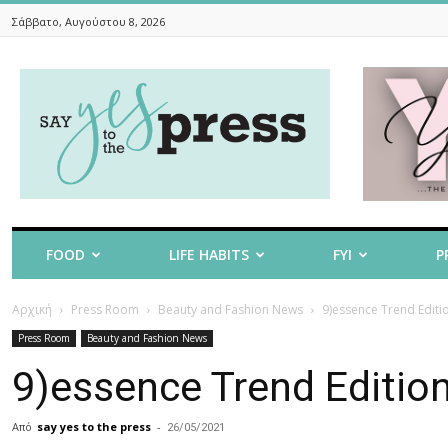
Σάββατο, Αυγούστου 8, 2026
Say
Yes
To
The
Press
FOOD
LIFE HABITS
FYI
P
Αρχική
Press Room
Beauty and Fashion News
9)essence Trend Editi
Press Room
Beauty and Fashion News
9)essence Trend Edition
Από
say yes to the press
-
26/05/2021