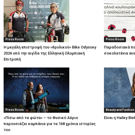
Press Room
Press Room
Η μεγάλη επιστροφή του «θρυλικού» Bike Odyssey
Παραδοσιακά πα
2026 υπό την αιγίδα της Ελληνική Ολυμπιακή
σοκολατένια ανα
Επιτροπή
Press Room
Beauty and Fashion
«Πίσω από τα φώτα» – το Φυσικό Αέριο
Είναι η Hailey B
παρουσιάζει καμπάνια για τα 168 χρόνια ιστορίας
του