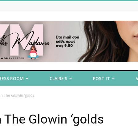
RESS ROOM
CLAIRE’S
POST IT
on The Glowin ‘golds
 The Glowin ‘golds