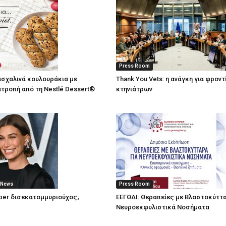
Press Room
σχαλινά κουλουράκια με
Thank You Vets: η ανάγκη για φρον
τροπή από τη Nestlé Dessert®
κτηνιάτρων
 News
Press Room
ieber δισεκατομμυριούχος;
ΕΕΓΘΑΙ: Θεραπείες με Βλαστοκύττα
Νευροεκφυλιστικά Νοσήματα