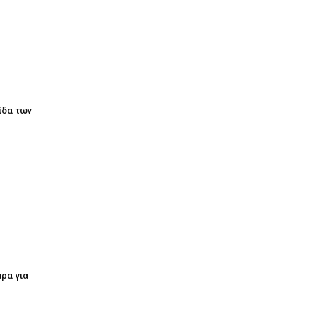
τίδα των
ρα για