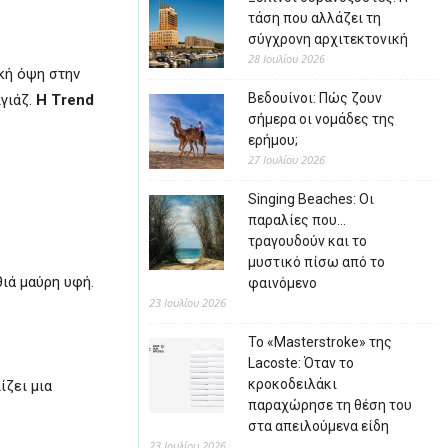
τάση που αλλάζει τη
σύγχρονη αρχιτεκτονική
28 Ιουλίου 2026
ική όψη στην
Βεδουίνοι: Πώς ζουν
γιάζ.
Η Trend
σήμερα οι νομάδες της
ερήμου;
27 Ιουλίου 2026
Singing Beaches: Οι
παραλίες που…
τραγουδούν και το
μυστικό πίσω από το
θιά μαύρη υφή.
φαινόμενο
23 Ιουλίου 2026
Το «Masterstroke» της
Lacoste: Όταν το
κροκοδειλάκι
ίζει μια
παραχώρησε τη θέση του
στα απειλούμενα είδη
23 Ιουλίου 2026