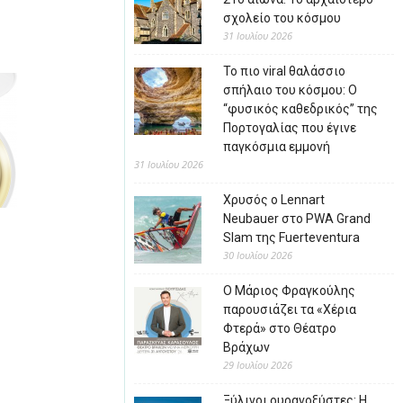
σχολείο του κόσμου
31 Ιουλίου 2026
Το πιο viral θαλάσσιο
σπήλαιο του κόσμου: Ο
“φυσικός καθεδρικός” της
Πορτογαλίας που έγινε
παγκόσμια εμμονή
31 Ιουλίου 2026
Χρυσός ο Lennart
Neubauer στο PWA Grand
Slam της Fuerteventura
30 Ιουλίου 2026
Ο Μάριος Φραγκούλης
παρουσιάζει τα «Χέρια
Φτερά» στο Θέατρο
Βράχων
29 Ιουλίου 2026
Ξύλινοι ουρανοξύστες: Η