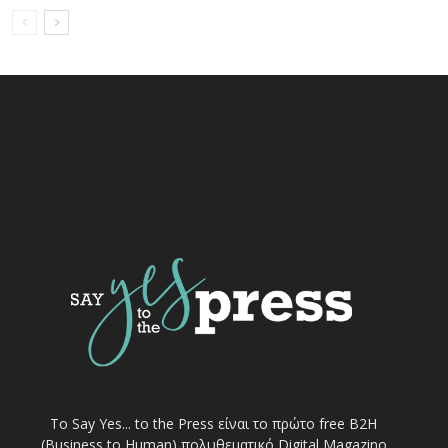
Το Say Yes... to the Press είναι το πρώτο free Β2Η
(Business to Human) πολυθεματικό Digital Magazino