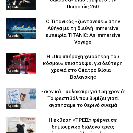
Πειραιώς 260
Agenda
Ο Τιτανικός «ζωντανεύει» στην
Αθήνα με τη διεθνή immersive
εμπειρία TITANIC: An Immersive
Agenda
Voyage
Η «Πιο υπέροχη χειρότερη του
κόσμου» επιστρέφει για δεύτερη
χρονιά στο Θέατρο Ιλίσια –
Agenda
Βολανάκης
Ξαφνικά… καλοκαίρι για 15η χρονιά:
Το φεστιβάλ που θυμίζει γιατί
αγαπήσαμε το θερινό σινεμά
Agenda
Η έκθεση «ΤΡΕΙΣ» φέρνει σε
δημιουργικό διάλογο τρεις