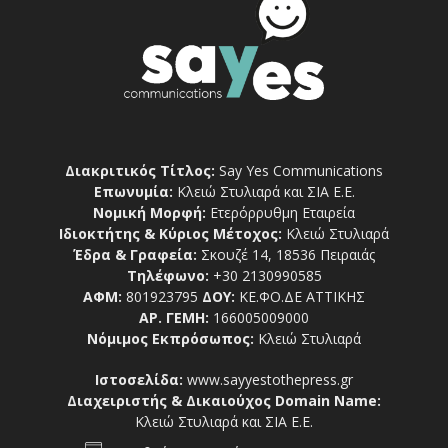
Διακριτικός Τίτλος:
Say Yes Communications
Επωνυμία:
Κλειώ Στυλιαρά και ΣΙΑ Ε.Ε.
Νομική Μορφή:
Ετερόρρυθμη Εταιρεία
Ιδιοκτήτης & Κύριος Μέτοχος:
Κλειώ Στυλιαρά
Έδρα & Γραφεία:
Σκουζέ 14, 18536 Πειραιάς
Τηλέφωνο:
+30 2130990585
ΑΦΜ:
801923795
ΔΟΥ:
ΚΕ.ΦΟ.ΔΕ ΑΤΤΙΚΗΣ
ΑΡ. ΓΕΜΗ:
166005009000
Νόμιμος Εκπρόσωπος:
Κλειώ Στυλιαρά
Ιστοσελίδα:
www.sayyestothepress.gr
Διαχειριστής & Δικαιούχος Domain Name:
Κλειώ Στυλιαρά και ΣΙΑ Ε.Ε.