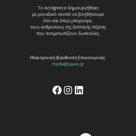
Το Act4greece δημιουργήθηκε
με μοναδικό σκοπό να βοηθήσουμε
όσο και όπως μπορούμε,
τους ανθρώπους της διπλανής πόρτας
που αντιμετωπίζουν δυσκολίες.
Ηλεκτρονική Διεύθυνση Επικοινωνίας:
media@sayes.gr
Facebook
Instagram
Linkedin