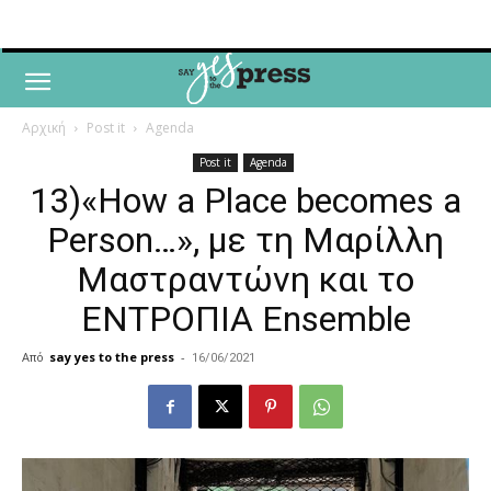
Αρχική
Post it
Agenda
Post it
Agenda
13)«How a Place becomes a
Person…», με τη Μαρίλλη
Μαστραντώνη και το
ΕΝΤΡΟΠΙΑ Ensemble
Από
say yes to the press
-
16/06/2021