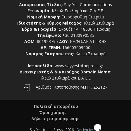
Διακριτικός Τίτλος:
Say Yes Communications
Επωνυμία:
Κλειώ Στυλιαρά και ΣΙΑ Ε.Ε.
Νομική Μορφή:
Ετερόρρυθμη Εταιρεία
Ιδιοκτήτης & Κύριος Μέτοχος:
Κλειώ Στυλιαρά
Έδρα & Γραφεία:
Σκουζέ 14, 18536 Πειραιάς
Τηλέφωνο:
+30 2130990585
ΑΦΜ:
801923795
ΔΟΥ:
ΚΕ.ΦΟ.ΔΕ ΑΤΤΙΚΗΣ
ΑΡ. ΓΕΜΗ:
166005009000
Νόμιμος Εκπρόσωπος:
Κλειώ Στυλιαρά
Ιστοσελίδα:
www.sayyestothepress.gr
Διαχειριστής & Δικαιούχος Domain Name:
Κλειώ Στυλιαρά και ΣΙΑ Ε.Ε.
Αριθμός Πιστοποίησης Μ.Η.Τ. 252127
Πολιτική απορρήτου
Όροι χρήσης
Δήλωση συμμόρφωσης
Say Yes to the Press - 2026 -
Design by