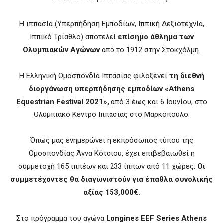
Η ιππασία (Υπερπήδηση Εμποδίων, Ιππική Δεξιοτεχνία,
Ιππικό Τρίαθλο) αποτελεί
επίσημο άθλημα των
Ολυμπιακών Αγώνων
από το 1912 στην Στοκχόλμη.
Η Ελληνική Ομοσπονδία Ιππασίας φιλοξενεί
τη διεθνή
διοργάνωση υπερπήδησης εμποδίων «Athens
Equestrian Festival 2021»,
από 3 έως και 6 Ιουνίου, στο
Ολυμπιακό Κέντρο Ιππασίας στο Μαρκόπουλο.
Όπως μας ενημερώνει η εκπρόσωπος τύπου της
Ομοσπονδίας Άννα Κότσιου, έχει επιβεβαιωθεί η
συμμετοχή 165 ιππέων και 233 ίππων από 11 χώρες.
Οι
συμμετέχοντες θα διαγωνιστούν για έπαθλα συνολικής
αξίας 153,000€.
Στο πρόγραμμα του αγώνα
Longines EEF Series Athens