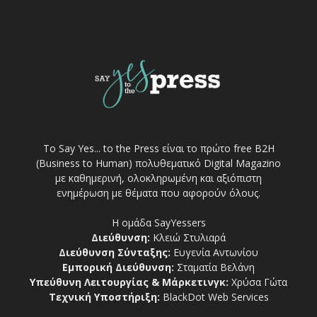
Το Say Yes... to the Press είναι το πρώτο free Β2Η
(Business to Human) πολυθεματικό Digital Magazino
με καθημερινή, ολοκληρωμένη και αξιόπιστη
ενημέρωση με θέματα που αφορούν όλους.
Η ομάδα SayYessers
Διεύθυνση:
Κλειώ Στυλιαρά
Διεύθυνση Σύνταξης:
Ευγενία Αντωνίου
Εμπορική Διεύθυνση:
Σταματία Βελάνη
Υπεύθυνη Λειτουργίας & Μάρκετινγκ:
Χρύσα Γώτα
Τεχνική Υποστήριξη:
BlackDot Web Services