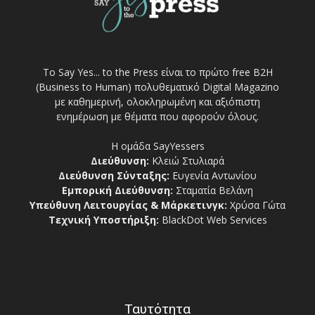
Το Say Yes... to the Press είναι το πρώτο free Β2Η
(Business to Human) πολυθεματικό Digital Magazino
με καθημερινή, ολοκληρωμένη και αξιόπιστη
ενημέρωση με θέματα που αφορούν όλους.
Η ομάδα SayYessers
Διεύθυνση:
Κλειώ Στυλιαρά
Διεύθυνση Σύνταξης:
Ευγενία Αντωνίου
Εμπορική Διεύθυνση:
Σταματία Βελάνη
Υπεύθυνη Λειτουργίας & Μάρκετινγκ:
Χρύσα Γώτα
Τεχνική Υποστήριξη:
BlackDot Web Services
Ταυτότητα