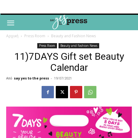
Αρχική
Press Room
Beauty and Fashion News
Press Room
Beauty and Fashion News
11)7DAYS Gift set Beauty
Calendar
Από
say yes to the press
-
19/07/2021