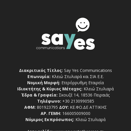
Διακριτικός Τίτλος:
Say Yes Communications
Επωνυμία:
Κλειώ Στυλιαρά και ΣΙΑ Ε.Ε.
Νομική Μορφή:
Ετερόρρυθμη Εταιρεία
Ιδιοκτήτης & Κύριος Μέτοχος:
Κλειώ Στυλιαρά
Έδρα & Γραφεία:
Σκουζέ 14, 18536 Πειραιάς
Τηλέφωνο:
+30 2130990585
ΑΦΜ:
801923795
ΔΟΥ:
ΚΕ.ΦΟ.ΔΕ ΑΤΤΙΚΗΣ
ΑΡ. ΓΕΜΗ:
166005009000
Νόμιμος Εκπρόσωπος:
Κλειώ Στυλιαρά