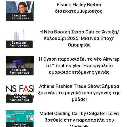
Είναι η Hailey Bieber
δισεκατομμυριούχος;
Beauty and
Fashion News
Η Νέα Βασική Σειρά Catrice Άνοιξη/
Καλοκαίρι 2025: Μια Νέα Εποχή
Beauty and
Ομορφιάς
Fashion News
Η Dyson παρουσιάζει το νέο Airwrap
i.d.™ multi-styler: Ένα εργαλείο
Beauty and
ομορφιάς επόμενης γενιάς
Fashion News
Athens Fashion Trade Show: Σήμερα
ξεκινάει το μεγαλύτερο γεγονός της
Beauty and
μόδας!
Fashion News
Model Casting Call by Colgate: Για να
βρεθείς στην παρασαρέλα του
Beauty and
Μadwalk