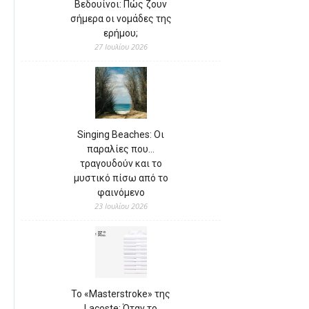
Βεδουίνοι: Πώς ζουν
σήμερα οι νομάδες της
ερήμου;
27 Ιουλίου 2026
Singing Beaches: Οι
παραλίες που…
τραγουδούν και το
μυστικό πίσω από το
φαινόμενο
23 Ιουλίου 2026
Το «Masterstroke» της
Lacoste: Όταν το