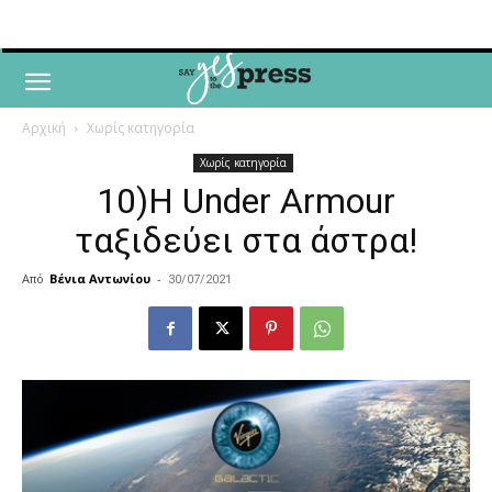
Αρχική
Χωρίς κατηγορία
Χωρίς κατηγορία
10)Η Under Armour
ταξιδεύει στα άστρα!
Από
Βένια Αντωνίου
-
30/07/2021