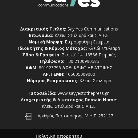
Διακριτικός Τίτλος:
Say Yes Communications
Επωνυμία:
Κλειώ Στυλιαρά και ΣΙΑ Ε.Ε.
Νομική Μορφή:
Ετερόρρυθμη Εταιρεία
Ιδιοκτήτης & Κύριος Μέτοχος:
Κλειώ Στυλιαρά
Έδρα & Γραφεία:
Σκουζέ 14, 18536 Πειραιάς
Τηλέφωνο:
+30 2130990585
ΑΦΜ:
801923795
ΔΟΥ:
ΚΕ.ΦΟ.ΔΕ ΑΤΤΙΚΗΣ
ΑΡ. ΓΕΜΗ:
166005009000
Νόμιμος Εκπρόσωπος:
Κλειώ Στυλιαρά
Ιστοσελίδα:
www.sayyestothepress.gr
Διαχειριστής & Δικαιούχος Domain Name:
Κλειώ Στυλιαρά και ΣΙΑ Ε.Ε.
Αριθμός Πιστοποίησης Μ.Η.Τ. 252127
Πολιτική απορρήτου