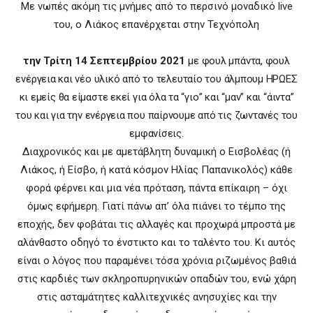
Με νωπές ακόμη τις μνήμες από το περσινό μοναδικό live
του, ο Λιάκος επανέρχεται στην Τεχνόπολη
την Τρίτη 14 Σεπτεμβρίου 2021
με φουλ μπάντα, φουλ
ενέργεια και νέο υλικό από το τελευταίο του άλμπουμ ΗΡΩΕΣ
κι εμείς θα είμαστε εκεί για όλα τα “γιο” και “μαν” και “άιντα”
του και για την ενέργεια που παίρνουμε από τις ζωντανές του
εμφανίσεις.
Διαχρονικός και με αμετάβλητη δυναμική ο Εισβολέας (ή
Λιάκος, ή Είσβο, ή κατά κόσμον Ηλίας Παπανικολός) κάθε
φορά φέρνει και μια νέα πρόταση, πάντα επίκαιρη – όχι
όμως εφήμερη. Γιατί πάνω απ’ όλα πιάνει το τέμπο της
εποχής, δεν φοβάται τις αλλαγές και προχωρά μπροστά με
αλάνθαστο οδηγό το ένστικτο και το ταλέντο του. Kι αυτός
είναι ο λόγος που παραμένει τόσα χρόνια ριζωμένος βαθιά
στις καρδιές των σκληροπυρηνικών οπαδών του, ενώ χάρη
στις ασταμάτητες καλλιτεχνικές ανησυχίες και την