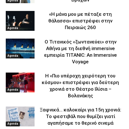
Agenda
«Η μάνα μου με πέταξε στη
θάλασσα» επιστρέφει στην
Πειραιώς 260
Agenda
Ο Τιτανικός «ζωντανεύει» στην
Αθήνα με τη διεθνή immersive
εμπειρία TITANIC: An Immersive
Agenda
Voyage
Η «Πιο υπέροχη χειρότερη του
κόσμου» επιστρέφει για δεύτερη
χρονιά στο Θέατρο Ιλίσια –
Agenda
Βολανάκης
Ξαφνικά… καλοκαίρι για 15η χρονιά:
Το φεστιβάλ που θυμίζει γιατί
αγαπήσαμε το θερινό σινεμά
Agenda