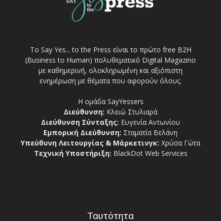
Το Say Yes... to the Press είναι το πρώτο free Β2Η
(Business to Human) πολυθεματικό Digital Magazino
με καθημερινή, ολοκληρωμένη και αξιόπιστη
ενημέρωση με θέματα που αφορούν όλους.
Η ομάδα SayYessers
Διεύθυνση:
Κλειώ Στυλιαρά
Διεύθυνση Σύνταξης:
Ευγενία Αντωνίου
Εμπορική Διεύθυνση:
Σταματία Βελάνη
Υπεύθυνη Λειτουργίας & Μάρκετινγκ:
Χρύσα Γώτα
Τεχνική Υποστήριξη:
BlackDot Web Services
Ταυτότητα