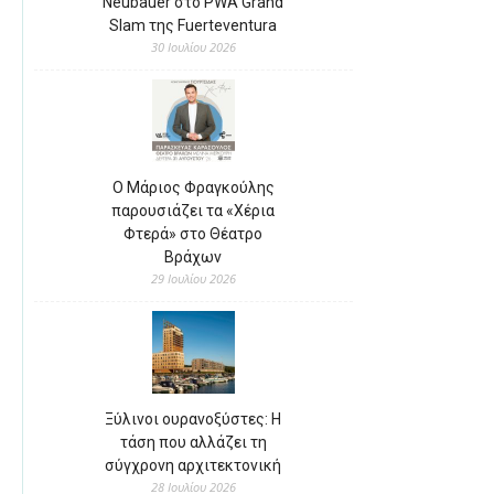
Neubauer στο PWA Grand
Slam της Fuerteventura
30 Ιουλίου 2026
Ο Μάριος Φραγκούλης
παρουσιάζει τα «Χέρια
Φτερά» στο Θέατρο
Βράχων
29 Ιουλίου 2026
Ξύλινοι ουρανοξύστες: Η
τάση που αλλάζει τη
σύγχρονη αρχιτεκτονική
28 Ιουλίου 2026