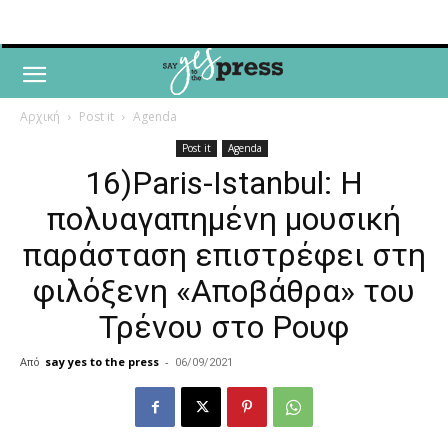
Αρχική
Post it
Agenda
Post it
Agenda
16)Paris-Istanbul: Η
πολυαγαπημένη μουσική
παράσταση επιστρέφει στη
φιλόξενη «Αποβάθρα» του
Τρένου στο Ρουφ
Από
say yes to the press
-
06/09/2021