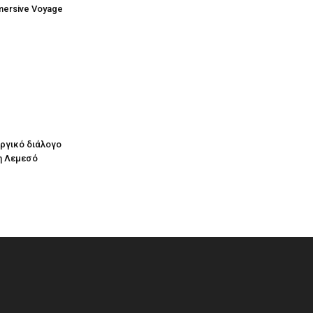
mersive Voyage
υργικό διάλογο
η Λεμεσό