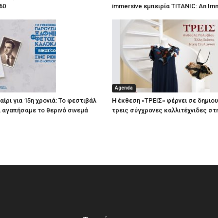
60
immersive εμπειρία TITANIC: An Im
Agenda
ίρι για 15η χρονιά: Το φεστιβάλ
Η έκθεση «ΤΡΕΙΣ» φέρνει σε δημιο
τί αγαπήσαμε το θερινό σινεμά
τρεις σύγχρονες καλλιτέχνιδες στ