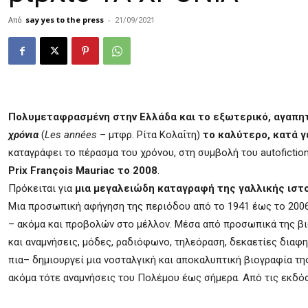
Από
say yes to the press
-
21/09/2021
Πολυμεταφρασμένη στην Ελλάδα και το εξωτερικό, αγαπητή
χρόνια
(
Les
ann
é
es
– μτφρ. Ρίτα Κολαΐτη)
το καλύτερο, κατά γ
καταγράφει το πέρασμα του χρόνου, στη συμβολή του autofictio
Prix
Fran
ç
ois
Mauriac
το 2008
.
Πρόκειται για
μια μεγαλειώδη καταγραφή της γαλλικής ιστο
Μια προσωπική αφήγηση της περιόδου από το 1941 έως το 2006
– ακόμα και προβολών στο μέλλον. Μέσα από προσωπικά της βιώ
και αναμνήσεις, μόδες, ραδιόφωνο, τηλεόραση, δεκαετίες διαφ
πια– δημιουργεί μια νοσταλγική και αποκαλυπτική βιογραφία της 
ακόμα τότε αναμνήσεις του Πολέμου έως σήμερα. Από τις εκδόσ