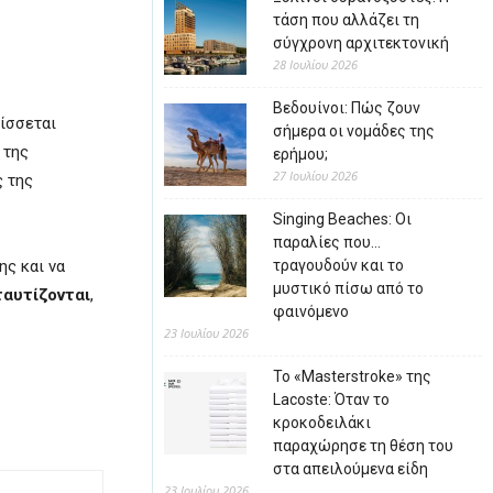
τάση που αλλάζει τη
σύγχρονη αρχιτεκτονική
28 Ιουλίου 2026
Βεδουίνοι: Πώς ζουν
λίσσεται
σήμερα οι νομάδες της
 της
ερήμου;
27 Ιουλίου 2026
ς της
Singing Beaches: Οι
παραλίες που…
ης και να
τραγουδούν και το
μυστικό πίσω από το
ταυτίζονται
,
φαινόμενο
23 Ιουλίου 2026
Το «Masterstroke» της
Lacoste: Όταν το
κροκοδειλάκι
παραχώρησε τη θέση του
στα απειλούμενα είδη
23 Ιουλίου 2026