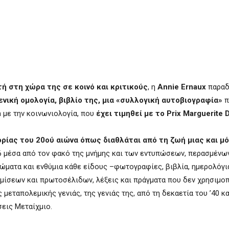
 στη χώρα της σε κοινό και κριτικούς
, η
Annie
Ernaux
παραδ
ενική ομολογία, βιβλίο της, μια «συλλογική αυτοβιογραφία»
π
n με την κοινωνιολογία, που
έχει τιμηθεί με το
Prix
Marguerite
ρίας του 20ού αιώνα όπως διαθλάται από τη ζωή μιας και μό
 μέσα από τον φακό της μνήμης και των εντυπώσεων, περασμένω
ματα και ενθύμια κάθε είδους –φωτογραφίες, βιβλία, ημερολόγια
ημίσεων και πρωτοσέλιδων, λέξεις και πράγματα που δεν χρησιμο
μεταπολεμικής γενιάς, της γενιάς της, από τη δεκαετία του ’40 κ
εις Μεταίχμιο.