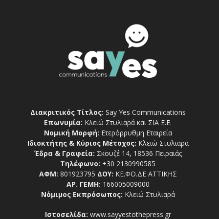
Διακριτικός Τίτλος:
Say Yes Communications
Επωνυμία:
Κλειώ Στυλιαρά και ΣΙΑ Ε.Ε.
Νομική Μορφή:
Ετερόρρυθμη Εταιρεία
Ιδιοκτήτης & Κύριος Μέτοχος:
Κλειώ Στυλιαρά
Έδρα & Γραφεία:
Σκουζέ 14, 18536 Πειραιάς
Τηλέφωνο:
+30 2130990585
ΑΦΜ:
801923795
ΔΟΥ:
ΚΕ.ΦΟ.ΔΕ ΑΤΤΙΚΗΣ
ΑΡ. ΓΕΜΗ:
166005009000
Νόμιμος Εκπρόσωπος:
Κλειώ Στυλιαρά
Ιστοσελίδα:
www.sayyestothepress.gr