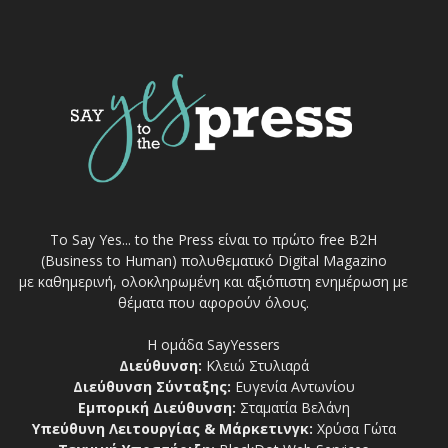
Το Say Yes... to the Press είναι το πρώτο free Β2Η
(Business to Human) πολυθεματικό Digital Magazino
με καθημερινή, ολοκληρωμένη και αξιόπιστη ενημέρωση με
θέματα που αφορούν όλους.
Η ομάδα SayYessers
Διεύθυνση:
Κλειώ Στυλιαρά
Διεύθυνση Σύνταξης:
Ευγενία Αντωνίου
Εμπορική Διεύθυνση:
Σταματία Βελάνη
Υπεύθυνη Λειτουργίας & Μάρκετινγκ:
Χρύσα Γώτα