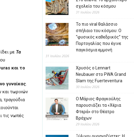
σχολείο του κόσμου
31 Ιουλίου 2026
Το πιο viral θαλάσσιο
σπήλαιο του κόσμου: Ο
“φυσικός καθεδρικός” της
Πορτογαλίας που έγινε
παγκόσμια εμμονή
ίδει με
Τα
31 Ιουλίου 2026
ου
Duras
και το
Χρυσός ο Lennart
Neubauer στο PWA Grand
Slam της Fuerteventura
νο γυναίκας
.
30 Ιουλίου 2026
ν και τωρινών
Ο Μάριος Φραγκούλης
, τραγούδια
παρουσιάζει τα «Χέρια
ποιούνται
Φτερά» στο Θέατρο
αι τις νωπές
Βράχων
29 Ιουλίου 2026
Ξύλινοι ουρανοξύστες: Η