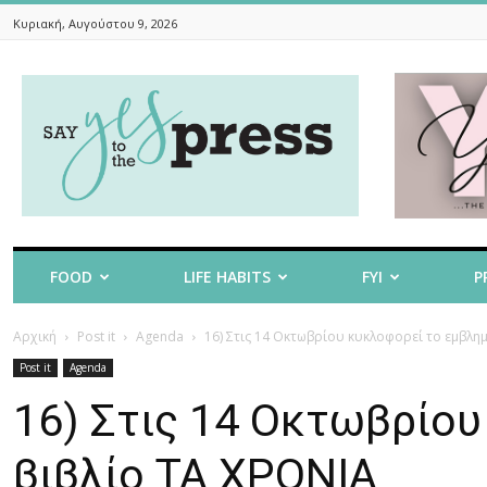
Κυριακή, Αυγούστου 9, 2026
Say
Yes
To
The
Press
FOOD
LIFE HABITS
FYI
P
Αρχική
Post it
Agenda
16) Στις 14 Οκτωβρίου κυκλοφορεί το εμβλη
Post it
Agenda
16) Στις 14 Οκτωβρίο
βιβλίο ΤΑ ΧΡΟΝΙΑ