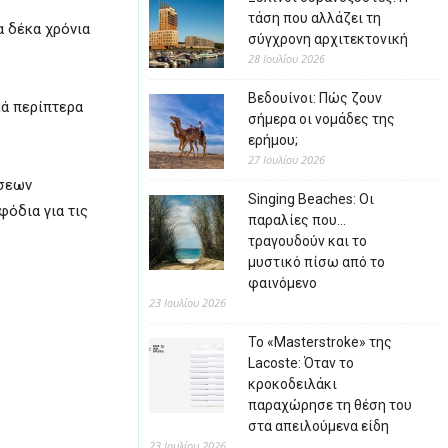
τάση που αλλάζει τη
α δέκα χρόνια
σύγχρονη αρχιτεκτονική
28 Ιουλίου 2026
Βεδουίνοι: Πώς ζουν
κά περίπτερα
σήμερα οι νομάδες της
ερήμου;
27 Ιουλίου 2026
σεων
Singing Beaches: Οι
φόδια για τις
παραλίες που…
τραγουδούν και το
μυστικό πίσω από το
φαινόμενο
23 Ιουλίου 2026
Το «Masterstroke» της
Lacoste: Όταν το
κροκοδειλάκι
παραχώρησε τη θέση του
στα απειλούμενα είδη
23 Ιουλίου 2026