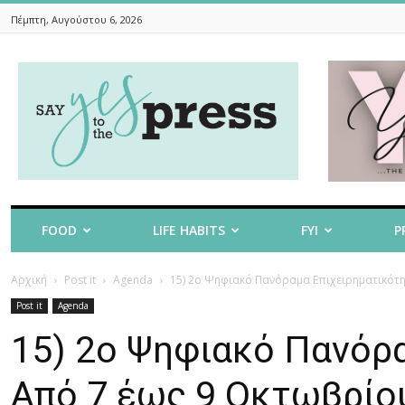
Πέμπτη, Αυγούστου 6, 2026
Say
Yes
To
The
Press
FOOD
LIFE HABITS
FYI
P
Αρχική
Post it
Agenda
15) 2ο Ψηφιακό Πανόραμα Επιχειρηματικότητ
Post it
Agenda
15) 2ο Ψηφιακό Πανόρ
Από 7 έως 9 Οκτωβρίο