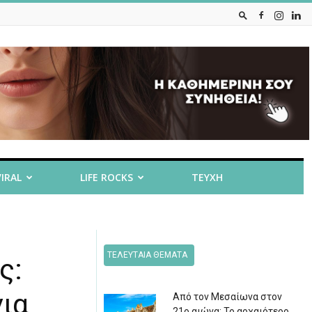
VIRAL
LIFE ROCKS
ΤΕΥΧΗ
ΤΕΛΕΥΤΑΙΑ ΘΕΜΑΤΑ
ς:
ια
Από τον Μεσαίωνα στον
21ο αιώνα: Το αρχαιότερο