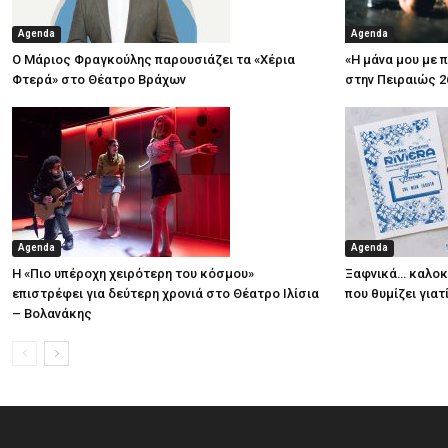
Agenda
Agenda
Ο Μάριος Φραγκούλης παρουσιάζει τα «Χέρια
«Η μάνα μου με 
Φτερά» στο Θέατρο Βράχων
στην Πειραιώς 2
Agenda
Agenda
Η «Πιο υπέροχη χειρότερη του κόσμου»
Ξαφνικά… καλοκα
επιστρέφει για δεύτερη χρονιά στο Θέατρο Ιλίσια
που θυμίζει για
– Βολανάκης