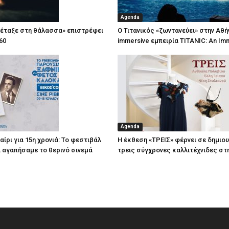
Agenda
πέταξε στη θάλασσα» επιστρέφει
Ο Τιτανικός «ζωντανεύει» στην Αθή
60
immersive εμπειρία TITANIC: An Im
Agenda
ίρι για 15η χρονιά: Το φεστιβάλ
Η έκθεση «ΤΡΕΙΣ» φέρνει σε δημιο
τί αγαπήσαμε το θερινό σινεμά
τρεις σύγχρονες καλλιτέχνιδες στ