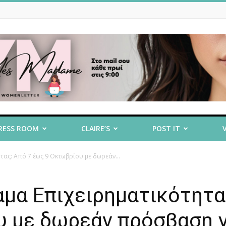
RESS ROOM
CLAIRE’S
POST IT
ας: Από 7 έως 9 Οκτωβρίου με δωρεάν...
αμα Επιχειρηματικότητα
υ με δωρεάν πρόσβαση γ