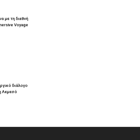
να με τη διεθνή
mersive Voyage
υργικό διάλογο
η Λεμεσό