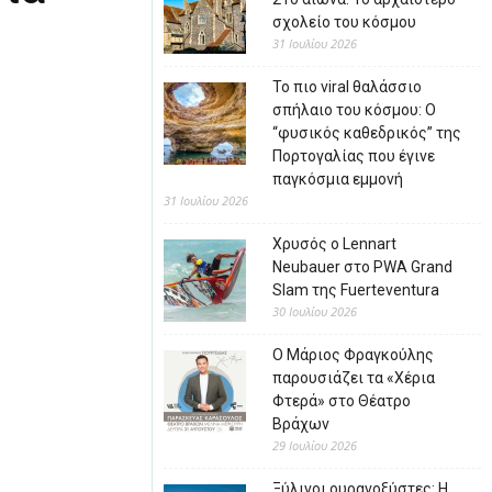
σχολείο του κόσμου
31 Ιουλίου 2026
Το πιο viral θαλάσσιο
σπήλαιο του κόσμου: Ο
“φυσικός καθεδρικός” της
Πορτογαλίας που έγινε
παγκόσμια εμμονή
31 Ιουλίου 2026
Χρυσός ο Lennart
Neubauer στο PWA Grand
Slam της Fuerteventura
30 Ιουλίου 2026
Ο Μάριος Φραγκούλης
παρουσιάζει τα «Χέρια
Φτερά» στο Θέατρο
Βράχων
29 Ιουλίου 2026
Ξύλινοι ουρανοξύστες: Η