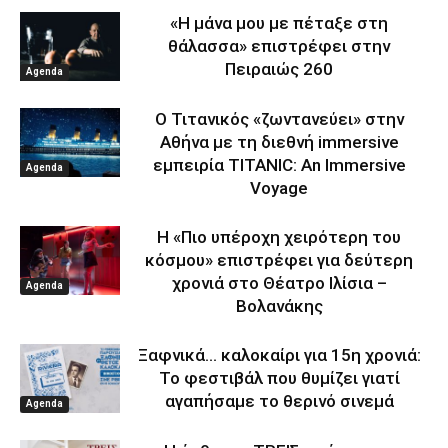
«Η μάνα μου με πέταξε στη
θάλασσα» επιστρέφει στην
Πειραιώς 260
Agenda
Ο Τιτανικός «ζωντανεύει» στην
Αθήνα με τη διεθνή immersive
εμπειρία TITANIC: An Immersive
Agenda
Voyage
Η «Πιο υπέροχη χειρότερη του
κόσμου» επιστρέφει για δεύτερη
χρονιά στο Θέατρο Ιλίσια –
Agenda
Βολανάκης
Ξαφνικά… καλοκαίρι για 15η χρονιά:
Το φεστιβάλ που θυμίζει γιατί
αγαπήσαμε το θερινό σινεμά
Agenda