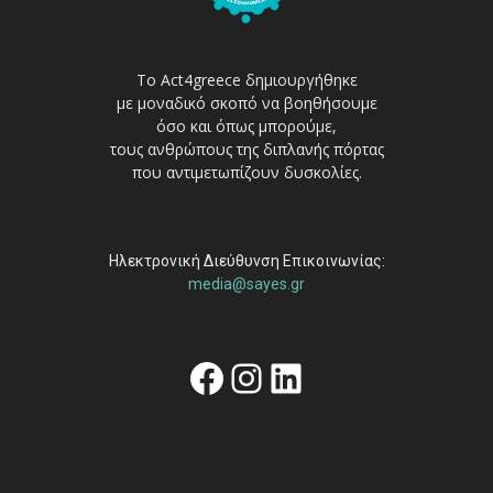
Το Act4greece δημιουργήθηκε
με μοναδικό σκοπό να βοηθήσουμε
όσο και όπως μπορούμε,
τους ανθρώπους της διπλανής πόρτας
που αντιμετωπίζουν δυσκολίες.
Ηλεκτρονική Διεύθυνση Επικοινωνίας:
media@sayes.gr
Facebook
Instagram
Linkedin