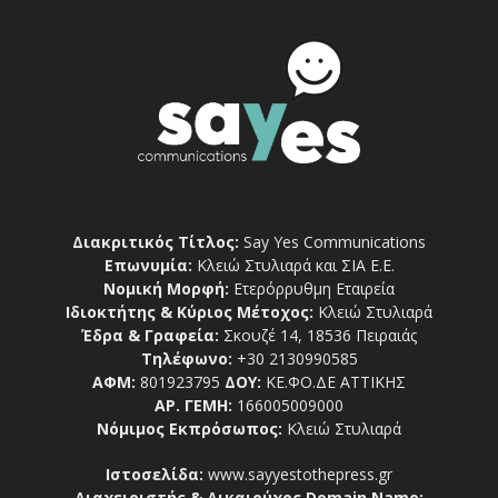
Διακριτικός Τίτλος:
Say Yes Communications
Επωνυμία:
Κλειώ Στυλιαρά και ΣΙΑ Ε.Ε.
Νομική Μορφή:
Ετερόρρυθμη Εταιρεία
Ιδιοκτήτης & Κύριος Μέτοχος:
Κλειώ Στυλιαρά
Έδρα & Γραφεία:
Σκουζέ 14, 18536 Πειραιάς
Τηλέφωνο:
+30 2130990585
ΑΦΜ:
801923795
ΔΟΥ:
ΚΕ.ΦΟ.ΔΕ ΑΤΤΙΚΗΣ
ΑΡ. ΓΕΜΗ:
166005009000
Νόμιμος Εκπρόσωπος:
Κλειώ Στυλιαρά
Ιστοσελίδα:
www.sayyestothepress.gr
Διαχειριστής & Δικαιούχος Domain Name: