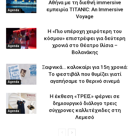
Αθήνα με τη διεθνή immersive
εμπειρία TITANIC: An Immersive
Agenda
Voyage
Η «Πιο υπέροχη χειρότερη του
κόσμου» επιστρέφει για δεύτερη
χρονιά στο Θέατρο Ιλίσια –
Agenda
Βολανάκης
Ξαφνικά… καλοκαίρι για 15η χρονιά:
Το φεστιβάλ που θυμίζει γιατί
αγαπήσαμε το θερινό σινεμά
Agenda
Η έκθεση «ΤΡΕΙΣ» φέρνει σε
δημιουργικό διάλογο τρεις
σύγχρονες καλλιτέχνιδες στη
Agenda
Λεμεσό