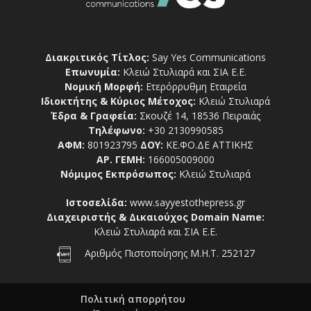
Διακριτικός Τίτλος:
Say Yes Communications
Επωνυμία:
Κλειώ Στυλιαρά και ΣΙΑ Ε.Ε.
Νομική Μορφή:
Ετερόρρυθμη Εταιρεία
Ιδιοκτήτης & Κύριος Μέτοχος:
Κλειώ Στυλιαρά
Έδρα & Γραφεία:
Σκουζέ 14, 18536 Πειραιάς
Τηλέφωνο:
+30 2130990585
ΑΦΜ:
801923795
ΔΟΥ:
ΚΕ.ΦΟ.ΔΕ ΑΤΤΙΚΗΣ
ΑΡ. ΓΕΜΗ:
166005009000
Νόμιμος Εκπρόσωπος:
Κλειώ Στυλιαρά
Ιστοσελίδα:
www.sayyestothepress.gr
Διαχειριστής & Δικαιούχος Domain Name:
Κλειώ Στυλιαρά και ΣΙΑ Ε.Ε.
Αριθμός Πιστοποίησης Μ.Η.Τ. 252127
Πολιτική απορρήτου