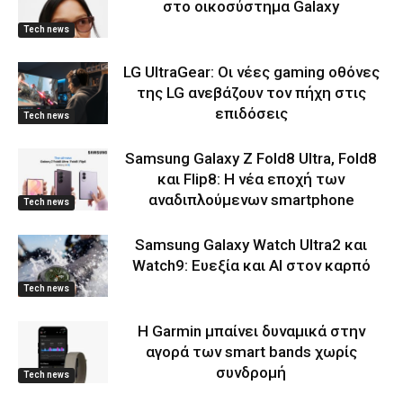
στο οικοσύστημα Galaxy
Tech news
LG UltraGear: Οι νέες gaming οθόνες
της LG ανεβάζουν τον πήχη στις
επιδόσεις
Tech news
Samsung Galaxy Z Fold8 Ultra, Fold8
και Flip8: Η νέα εποχή των
αναδιπλούμενων smartphone
Tech news
Samsung Galaxy Watch Ultra2 και
Watch9: Ευεξία και AI στον καρπό
Tech news
Η Garmin μπαίνει δυναμικά στην
αγορά των smart bands χωρίς
συνδρομή
Tech news