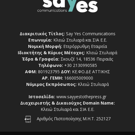
Διακριτικός Τίτλος:
Say Yes Communications
Επωνυμία:
Κλειώ Στυλιαρά και ΣΙΑ Ε.Ε.
Νομική Μορφή:
Ετερόρρυθμη Εταιρεία
Ιδιοκτήτης & Κύριος Μέτοχος:
Κλειώ Στυλιαρά
Έδρα & Γραφεία:
Σκουζέ 14, 18536 Πειραιάς
Τηλέφωνο:
+30 2130990585
ΑΦΜ:
801923795
ΔΟΥ:
ΚΕ.ΦΟ.ΔΕ ΑΤΤΙΚΗΣ
ΑΡ. ΓΕΜΗ:
166005009000
Νόμιμος Εκπρόσωπος:
Κλειώ Στυλιαρά
Ιστοσελίδα:
www.sayyestothepress.gr
Διαχειριστής & Δικαιούχος Domain Name:
Κλειώ Στυλιαρά και ΣΙΑ Ε.Ε.
Αριθμός Πιστοποίησης Μ.Η.Τ. 252127