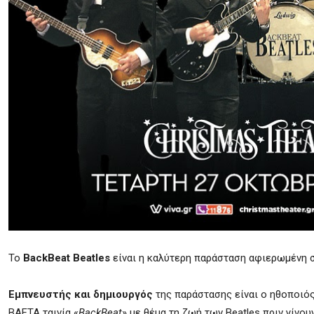
Το
BackBeat Beatles
είναι η καλύτερη παράσταση αφιερωμένη στ
Εμπνευστής και δημιουργός
της παράστασης είναι ο ηθοποιός 
BAFTA ταινία «
BackBeat
» με θέμα τη ζωή των Beatles πριν γίνο