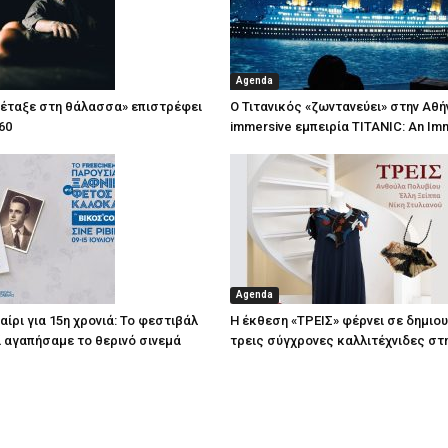
Agenda
πέταξε στη θάλασσα» επιστρέφει
Ο Τιτανικός «ζωντανεύει» στην Αθή
60
immersive εμπειρία TITANIC: An Im
Agenda
ίρι για 15η χρονιά: Το φεστιβάλ
Η έκθεση «ΤΡΕΙΣ» φέρνει σε δημιο
τί αγαπήσαμε το θερινό σινεμά
τρεις σύγχρονες καλλιτέχνιδες στ