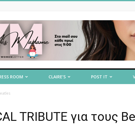
RESS ROOM
CLAIRE’S
POST IT
eatles
AL TRIBUTE για τους Be