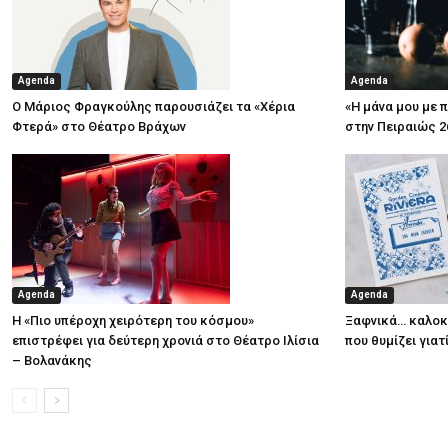
Agenda
Agenda
Ο Μάριος Φραγκούλης παρουσιάζει τα «Χέρια
«Η μάνα μου με 
Φτερά» στο Θέατρο Βράχων
στην Πειραιώς 2
Agenda
Agenda
Η «Πιο υπέροχη χειρότερη του κόσμου»
Ξαφνικά… καλοκα
επιστρέφει για δεύτερη χρονιά στο Θέατρο Ιλίσια
που θυμίζει για
– Βολανάκης