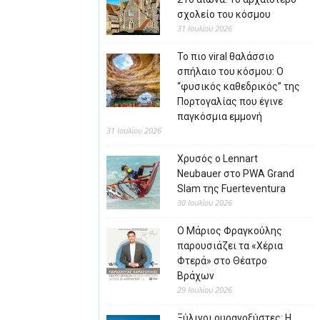
σχολείο του κόσμου
31 Ιουλίου 2026
Το πιο viral θαλάσσιο
σπήλαιο του κόσμου: Ο
“φυσικός καθεδρικός” της
Πορτογαλίας που έγινε
παγκόσμια εμμονή
31 Ιουλίου 2026
Χρυσός ο Lennart
Neubauer στο PWA Grand
Slam της Fuerteventura
30 Ιουλίου 2026
Ο Μάριος Φραγκούλης
παρουσιάζει τα «Χέρια
Φτερά» στο Θέατρο
Βράχων
29 Ιουλίου 2026
Ξύλινοι ουρανοξύστες: Η