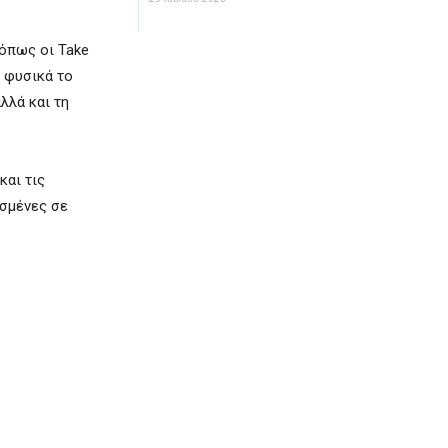
 όπως οι Take
ι φυσικά το
λλά και τη
και τις
ισμένες σε