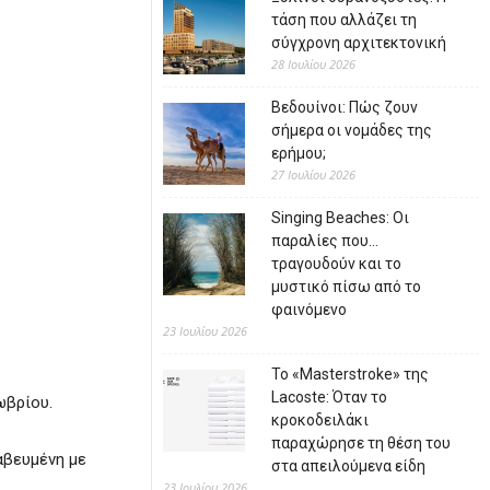
τάση που αλλάζει τη
σύγχρονη αρχιτεκτονική
28 Ιουλίου 2026
Βεδουίνοι: Πώς ζουν
σήμερα οι νομάδες της
ερήμου;
27 Ιουλίου 2026
Singing Beaches: Οι
παραλίες που…
τραγουδούν και το
μυστικό πίσω από το
φαινόμενο
23 Ιουλίου 2026
Το «Masterstroke» της
Lacoste: Όταν το
ωβρίου.
κροκοδειλάκι
παραχώρησε τη θέση του
αβευμένη με
στα απειλούμενα είδη
23 Ιουλίου 2026