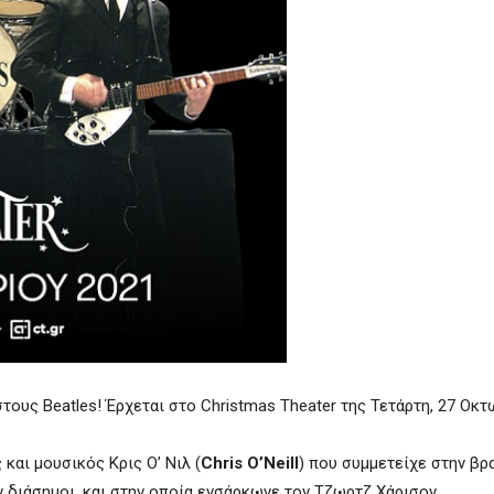
ους Beatles! Έρχεται στο Christmas Theater της Τετάρτη, 27 Οκτ
και μουσικός Κρις Ο’ Νιλ (
Chris O’Neill
) που συμμετείχε στην βρ
υν διάσημοι, και στην οποία ενσάρκωνε τον Τζωρτζ Χάρισον.