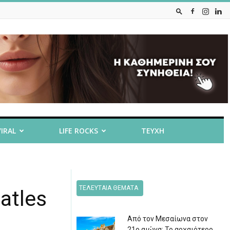
VIRAL
LIFE ROCKS
ΤΕΥΧΗ
ΤΕΛΕΥΤΑΙΑ ΘΕΜΑΤΑ
atles
Από τον Μεσαίωνα στον
21ο αιώνα: Το αρχαιότερο