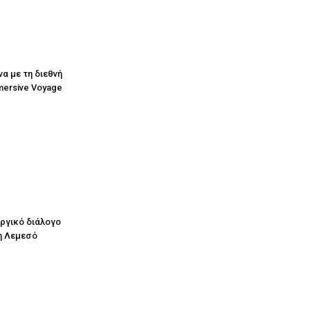
να με τη διεθνή
mersive Voyage
υργικό διάλογο
η Λεμεσό