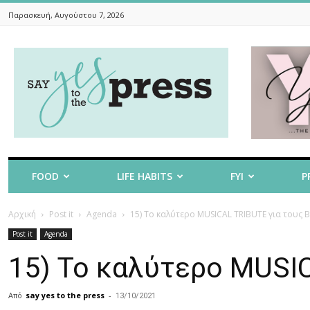
Παρασκευή, Αυγούστου 7, 2026
Say
Yes
To
The
Press
FOOD
LIFE HABITS
FYI
P
Αρχική
Post it
Agenda
15) Το καλύτερο MUSICAL TRIBUTE για τους B
Post it
Agenda
15) Το καλύτερο MUSIC
Από
say yes to the press
-
13/10/2021