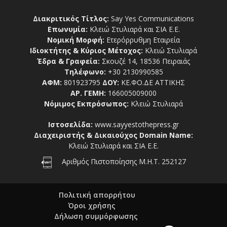
Διακριτικός Τίτλος:
Say Yes Communications
Επωνυμία:
Κλειώ Στυλιαρά και ΣΙΑ Ε.Ε.
Νομική Μορφή:
Ετερόρρυθμη Εταιρεία
Ιδιοκτήτης & Κύριος Μέτοχος:
Κλειώ Στυλιαρά
Έδρα & Γραφεία:
Σκουζέ 14, 18536 Πειραιάς
Τηλέφωνο:
+30 2130990585
ΑΦΜ:
801923795
ΔΟΥ:
ΚΕ.ΦΟ.ΔΕ ΑΤΤΙΚΗΣ
ΑΡ. ΓΕΜΗ:
166005009000
Νόμιμος Εκπρόσωπος:
Κλειώ Στυλιαρά
Ιστοσελίδα:
www.sayyestothepress.gr
Διαχειριστής & Δικαιούχος Domain Name:
Κλειώ Στυλιαρά και ΣΙΑ Ε.Ε.
Αριθμός Πιστοποίησης Μ.Η.Τ. 252127
Πολιτική απορρήτου
Όροι χρήσης
Δήλωση συμμόρφωσης