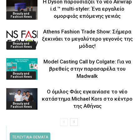
Η Dyson παρουσιάζει το νέο Airwrap
i.d.™ multi-styler: Ένα εργαλείο
Beauty and
ομορφιάς επόμενης γενιάς
Fashion News
Athens Fashion Trade Show: Σήμερα
ξεκινάει το μεγαλύτερο γεγονός της
Beauty and
μόδας!
Fashion News
Model Casting Call by Colgate: Για να
βρεθείς στην παρασαρέλα του
Beauty and
Μadwalk
Fashion News
O όμιλος Φάις εγκαινίασε το νέο
κατάστημα Michael Kors στο κέντρο
Beauty and
της Αθήνας
Fashion News
ΤΕΛΕΥΤΑΙΑ ΘΕΜΑΤΑ