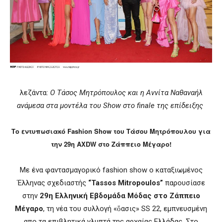
λεζάντα:
Ο Τάσος Μητρόπουλος και η Αννίτα Ναθαναήλ
ανάμεσα στα μοντέλα του Show στο finale της επίδειξης
Το εντυπωσιακό Fashion Show του Τάσου Μητρόπουλου για
την 29η AXDW στο Ζάππειο Μέγαρο!
Με ένα φαντασμαγορικό fashion show ο καταξιωμένος
Έλληνας σχεδιαστής
“Tassos Mitropoulos”
παρουσίασε
στην
29η Ελληνική Εβδομάδα Μόδας στο Ζάππειο
Μέγαρο
, τη νέα του συλλογή «ὄασις» SS 22, εμπνευσμένη
απο τα επιβλητικά γλυπτά της αρχαίας Ελλάδας. Στο