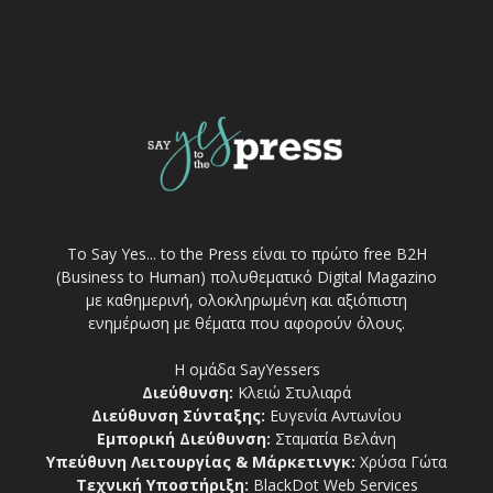
Το Say Yes... to the Press είναι το πρώτο free Β2Η
(Business to Human) πολυθεματικό Digital Magazino
με καθημερινή, ολοκληρωμένη και αξιόπιστη
ενημέρωση με θέματα που αφορούν όλους.
Η ομάδα SayYessers
Διεύθυνση:
Κλειώ Στυλιαρά
Διεύθυνση Σύνταξης:
Ευγενία Αντωνίου
Εμπορική Διεύθυνση:
Σταματία Βελάνη
Υπεύθυνη Λειτουργίας & Μάρκετινγκ:
Χρύσα Γώτα
Τεχνική Υποστήριξη:
BlackDot Web Services