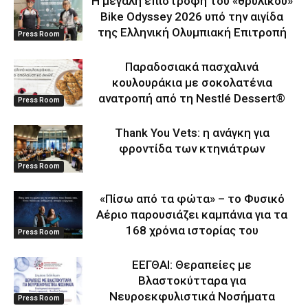
Η μεγάλη επιστροφή του «θρυλικού»
Bike Odyssey 2026 υπό την αιγίδα
της Ελληνική Ολυμπιακή Επιτροπή
Press Room
Παραδοσιακά πασχαλινά
κουλουράκια με σοκολατένια
ανατροπή από τη Nestlé Dessert®
Press Room
Thank You Vets: η ανάγκη για
φροντίδα των κτηνιάτρων
Press Room
«Πίσω από τα φώτα» – το Φυσικό
Αέριο παρουσιάζει καμπάνια για τα
168 χρόνια ιστορίας του
Press Room
ΕΕΓΘΑΙ: Θεραπείες με
Βλαστοκύτταρα για
Νευροεκφυλιστικά Νοσήματα
Press Room