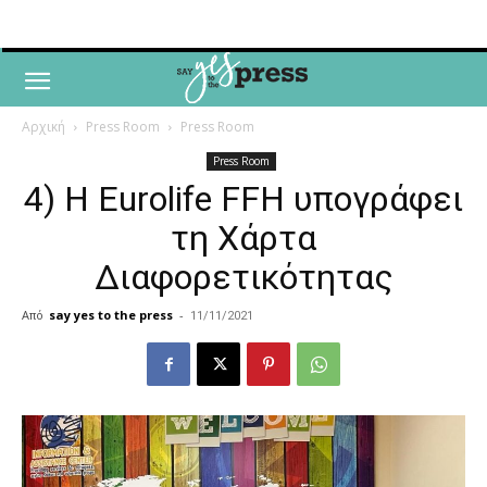
Αρχική
Press Room
Press Room
Press Room
4) Η Eurolife FFH υπογράφει
τη Χάρτα
Διαφορετικότητας
Από
say yes to the press
-
11/11/2021