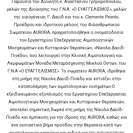
Παρουσία του Διοικητή κ. Αναστάσιου Γρηγορόπουλου,
μελών της Διοίκησης του Γ.Ν.Α. «Ο ΕΥΑΓΓΕΛΙΣΜΟΣ», μελών
της οικογένειας Γ. Δαυίδ και του κ. Clemente Pinedo,
Προέδρου και ιδρυτικού μέλους του Φιλανθρωπικού
Σωματείου AURORA, πραγματοποιήθηκε η ονοματοδοσία
του Εργαστηρίου Επεξεργασίας Αιμοποιητικών
Μοσχευμάτων και Κυτταρικών Θεραπειών, «Νίκολα Δαυίδ-
Πινέδο», που λειτουργεί στην Κλινική Αιματολογική και
Λεμφωμάτων Μονάδα Μεταμόσχευσης Μυελού Οστών, του
Γ.Ν.Α «Ο ΕΥΑΓΓΕΛΙΣΜΟΣ». Το σωματείο AURORA, ιδρύθηκε
στη μνήμη της Νίκολα Δαυίδ-Πινέδο και εστιάζει στην
καταπολέμηση των αιματολογικών νοσημάτων.Ο
εξειδικευμένος εξοπλισμός του Εργαστηρίου Επεξεργασίας
Αιμοποιητικών Μοσχευμάτων και Κυτταρικών Θεραπειών,
αποτελεί σημαντική δωρεά στη μνήμη της Νίκολα Δαυίδ-
Πινέδο και έμπνευση για την ίδρυση της AURORA, καθώς και
ένα ουσιαστικό βήμα προόδου στην θεραπεία κατά των
αιματολογικών καρκίνων και ειδικά για την αντιμετώπιση