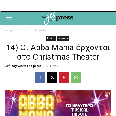
Αρχική
Post it
Agenda
Post it
Agenda
14) Oι Abba Mania έρχονται
στο Christmas Theater
Από
say yes to the press
-
30/11/2021