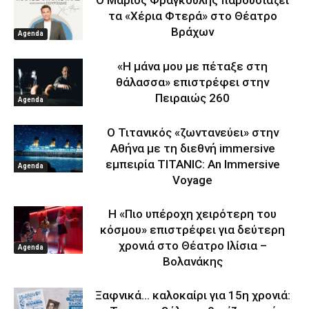
τα «Χέρια Φτερά» στο Θέατρο
Βράχων
Agenda
«Η μάνα μου με πέταξε στη
θάλασσα» επιστρέφει στην
Πειραιώς 260
Agenda
Ο Τιτανικός «ζωντανεύει» στην
Αθήνα με τη διεθνή immersive
εμπειρία TITANIC: An Immersive
Agenda
Voyage
Η «Πιο υπέροχη χειρότερη του
κόσμου» επιστρέφει για δεύτερη
χρονιά στο Θέατρο Ιλίσια –
Agenda
Βολανάκης
Ξαφνικά… καλοκαίρι για 15η χρονιά: