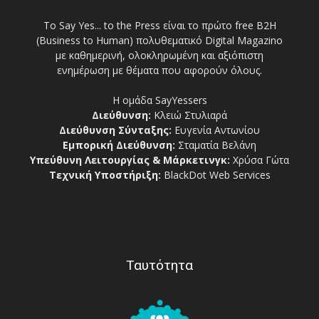
Το Say Yes... to the Press είναι το πρώτο free Β2Η
(Business to Human) πολυθεματικό Digital Magazino
με καθημερινή, ολοκληρωμένη και αξιόπιστη
ενημέρωση με θέματα που αφορούν όλους.
Η ομάδα SayYessers
Διεύθυνση:
Κλειώ Στυλιαρά
Διεύθυνση Σύνταξης:
Ευγενία Αντωνίου
Εμπορική Διεύθυνση:
Σταματία Βελάνη
Υπεύθυνη Λειτουργίας & Μάρκετινγκ:
Χρύσα Γώτα
Τεχνική Υποστήριξη:
BlackDot Web Services
Ταυτότητα