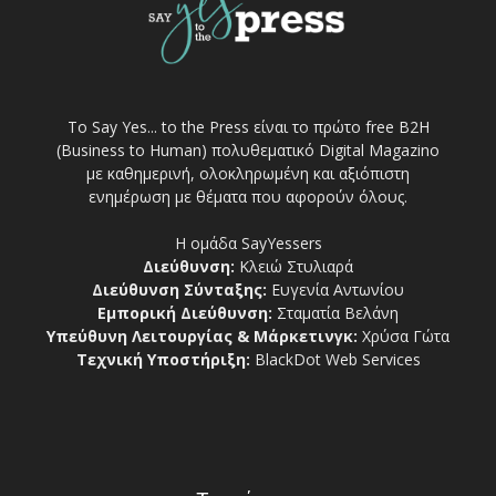
Το Say Yes... to the Press είναι το πρώτο free Β2Η
(Business to Human) πολυθεματικό Digital Magazino
με καθημερινή, ολοκληρωμένη και αξιόπιστη
ενημέρωση με θέματα που αφορούν όλους.
Η ομάδα SayYessers
Διεύθυνση:
Κλειώ Στυλιαρά
Διεύθυνση Σύνταξης:
Ευγενία Αντωνίου
Εμπορική Διεύθυνση:
Σταματία Βελάνη
Υπεύθυνη Λειτουργίας & Μάρκετινγκ:
Χρύσα Γώτα
Τεχνική Υποστήριξη:
BlackDot Web Services