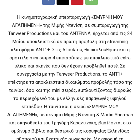
Η κινηματογραφική υπερπαραγωγή «ΣΜΥΡΝΗ ΜΟΥ
ΑΓΑΠΗΜΕΝΗ» της Μιμής Ντενίση, σε συμπαραγωγή της
Tanweer Productions και του ΑΝΤΕΝΝΑ, έρχεται από τις 24
Μαΐου αποκλειστικά σε πρώτη προβολή στη streaming
πλατφόρμα ΑΝΤ1+. Στις 5 Ιουλίου, θα ακολουθήσει και η
ομότιτλη mini σειρά 4 επεισοδίων, με αποκλειστικό extra
υλικό και σκηνές που δεν έχουν προβληθεί ποτέ. Σε
συνεργασία με την Tanweer Productions, το ΑΝΤ1+
απέκτησε τα αποκλειστικά δικαιώματα προβολής τόσο της
ταινίας, όσο και της mini σειράς, εμπλουτίζοντας διαρκώς
το περιεχόμενό του με ελληνικές παραγωγές υψηλού
επιπέδου. Η ταινία και η σειρά «ΣΜΥΡΝΗ ΜΟΥ
ΑΓΑΠΗΜΕΝΗ», σε σενάριο Μιμής Ντενίση & Martin Sherman
και σκηνοθεσία του Γρηγόρη Καραντινάκη, βασίζονται στο
ομώνυμο βιβλίο και θεατρικό της κορυφαίας Ελληνίδας
ηθοποιού και θεατρικής συγγραφέα. Με αφορμή τη