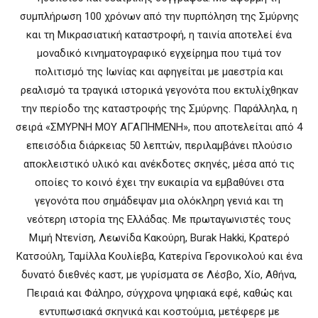
συμπλήρωση 100 χρόνων από την πυρπόληση της Σμύρνης
και τη Μικρασιατική καταστροφή, η ταινία αποτελεί ένα
μοναδικό κινηματογραφικό εγχείρημα που τιμά τον
πολιτισμό της Ιωνίας και αφηγείται με μαεστρία και
ρεαλισμό τα τραγικά ιστορικά γεγονότα που εκτυλίχθηκαν
την περίοδο της καταστροφής της Σμύρνης. Παράλληλα, η
σειρά «ΣΜΥΡΝΗ ΜΟΥ ΑΓΑΠΗΜΕΝΗ», που αποτελείται από 4
επεισόδια διάρκειας 50 λεπτών, περιλαμβάνει πλούσιο
αποκλειστικό υλικό και ανέκδοτες σκηνές, μέσα από τις
οποίες το κοινό έχει την ευκαιρία να εμβαθύνει στα
γεγονότα που σημάδεψαν μια ολόκληρη γενιά και τη
νεότερη ιστορία της Ελλάδας. Με πρωταγωνιστές τους
Μιμή Ντενίση, Λεωνίδα Κακούρη, Burak Hakki, Κρατερό
Κατσούλη, Ταμίλλα Κουλίεβα, Κατερίνα Γερονικολού και ένα
δυνατό διεθνές καστ, με γυρίσματα σε Λέσβο, Χίο, Αθήνα,
Πειραιά και Φάληρο, σύγχρονα ψηφιακά εφέ, καθώς και
εντυπωσιακά σκηνικά και κοστούμια, μετέφερε με